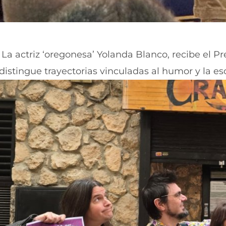
La actriz ‘oregonesa’ Yolanda Blanco, recibe el Pr
distingue trayectorias vinculadas al humor y la esc