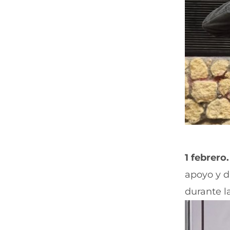
1 febrero.
apoyo y d
durante l