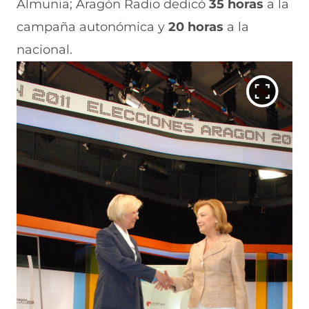
Almunia; Aragón Radio dedicó
35 horas
a la
campaña autonómica y
20 horas
a la
nacional.