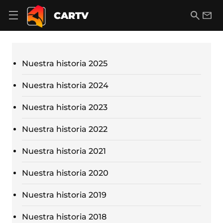
S
a
B
E
CARTV
A
l
u
m
b
t
s
a
r
o
c
i
i
a
a
l
r
c
r
Nuestra historia 2025
m
o
e
n
n
t
Nuestra historia 2024
ú
e
d
n
Nuestra historia 2023
e
i
n
d
a
Nuestra historia 2022
o
v
e
Nuestra historia 2021
g
a
c
Nuestra historia 2020
i
ó
Nuestra historia 2019
n
Nuestra historia 2018