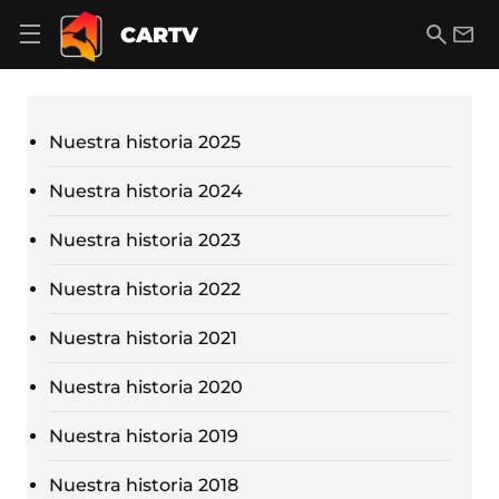
S
a
B
E
CARTV
A
l
u
m
b
t
s
a
r
o
c
i
i
a
a
l
r
c
r
Nuestra historia 2025
m
o
e
n
n
t
Nuestra historia 2024
ú
e
d
n
Nuestra historia 2023
e
i
n
d
a
Nuestra historia 2022
o
v
e
Nuestra historia 2021
g
a
c
Nuestra historia 2020
i
ó
Nuestra historia 2019
n
Nuestra historia 2018