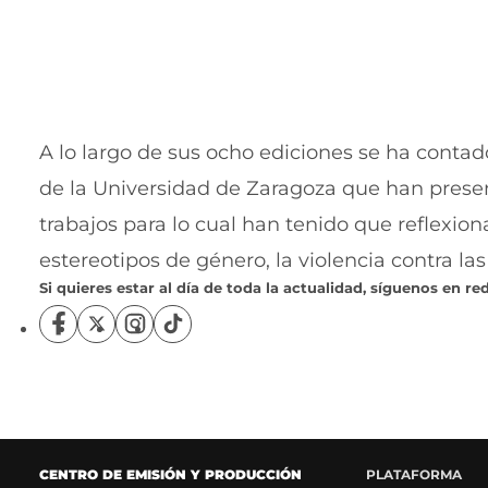
A lo largo de sus ocho ediciones se ha conta
de la Universidad de Zaragoza que han pres
trabajos para lo cual han tenido que reflexi
estereotipos de género, la violencia contra las
Si quieres estar al día de toda la actualidad, síguenos en red
S
S
S
S
í
í
í
í
g
g
g
g
u
u
u
u
e
e
e
e
n
n
n
n
o
o
o
o
CENTRO DE EMISIÓN Y PRODUCCIÓN
PLATAFORMA
s
s
s
s