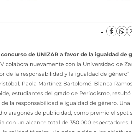
C
C
o
o
m
m
p
p
 concurso de UNIZAR a favor de la igualdad de 
a
a
r
r
RTV colabora nuevamente con la Universidad de Za
t
t
i
i
vor de la responsabilidad y la igualdad de género”.
r
r
ristóbal, Paola Martínez Bartolomé, Blanca Ramo
e
p
n
o
bide, estudiantes del grado de Periodismo, result
F
r
a
W
or de la responsabilidad e igualdad de género. Una
c
h
e
a
io aragonés de publicidad, como premio el spot 
b
t
 con un alcance total de 350.000 espectadores. 
o
s
o
A