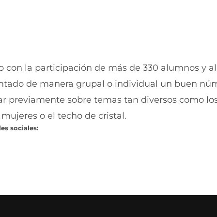
a
n
)
a
)
do con la participación de más de 330 alumnos y 
entado de manera grupal o individual un buen nú
onar previamente sobre temas tan diversos como lo
 mujeres o el techo de cristal.
es sociales: