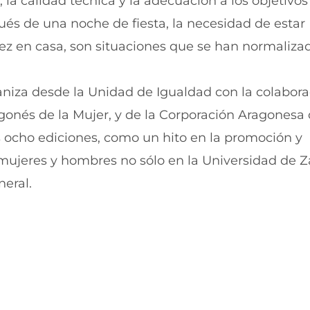
 la calidad técnica y la adecuación a los objetivos
k
p
(
p
és de una noche de fiesta, la necesidad de estar
s
(
e
s
ez en casa, son situaciones que se han normalizad
a
e
b
a
r
b
aniza desde la Unidad de Igualdad con la colabora
e
r
e
e
agonés de la Mujer, y de la Corporación Aragonesa
n
e
us ocho ediciones, como un hito en la promoción y
u
n
n
u
e mujeres y hombres no sólo en la Universidad de 
a
n
n
a
eral.
u
n
e
u
v
e
a
v
v
a
e
v
n
e
t
n
a
t
n
a