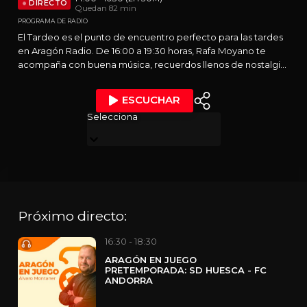
DIRECTO
Quedan 82 min
PROGRAMA DE RADIO
El Tardeo es el punto de encuentro perfecto para las tardes
en Aragón Radio. De 16:00 a 19:30 horas, Rafa Moyano te
acompaña con buena música, recuerdos llenos de nostalgia
y grandes dosis de humor. Un programa pensado para todos
los momentos del día: en plena siesta, de camino al trabajo o
ESCUCHAR
disfrutando de un rato de relax. Dos horas y media de radio
Selecciona
que invitan a desconectar, sonreír y compartir.
Próximo directo:
16:30 - 18:30
ARAGÓN EN JUEGO
PRETEMPORADA: SD HUESCA - FC
ANDORRA