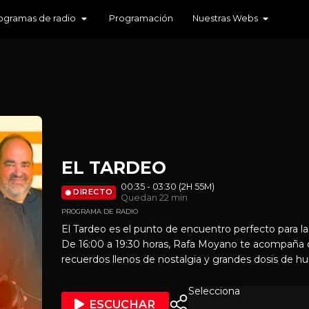
ogramas de radio
Programación
Nuestras Webs
EL TARDEO
00:35 - 03:30 (2H 55M)
DIRECTO
Quedan 22 min
PROGRAMA DE RADIO
El Tardeo es el punto de encuentro perfecto para l
De 16:00 a 19:30 horas, Rafa Moyano te acompaña
recuerdos llenos de nostalgia y grandes dosis de humor. Un programa 
para todos los momentos del día: en plena siesta, d
disfrutando de un rato de relax. Dos horas y media d
Selecciona
ESCUCHAR
desconectar, sonreír y compartir.