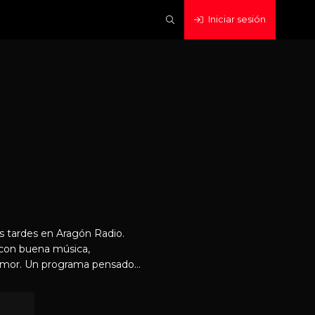
Iniciar sesión
as tardes en Aragón Radio.
 con buena música,
pensado
e camino al trabajo o
e radio que invitan a