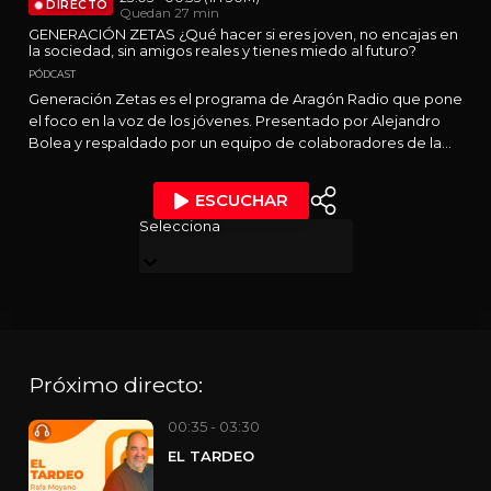
DIRECTO
Quedan 27 min
GENERACIÓN ZETAS ¿Qué hacer si eres joven, no encajas en
la sociedad, sin amigos reales y tienes miedo al futuro?
PÓDCAST
Generación Zetas es el programa de Aragón Radio que pone
el foco en la voz de los jóvenes. Presentado por Alejandro
Bolea y respaldado por un equipo de colaboradores de la
generación Z, el espacio aborda con naturalidad y cercanía
temas como la salud mental, el empleo, las relaciones, la
ESCUCHAR
educación, las redes sociales o el futuro. A través de
Selecciona
testimonios, entrevistas con expertos e influencers y
experiencias personales, el programa busca informar,
inspirar y acompañar a una generación que quiere entender
el mundo y hacerse oír. Un formato fresco, emotivo y
multiplataforma pensado para conectar con los jóvenes, sin
dejar de interesar al resto de la sociedad.
Próximo directo:
00:35 - 03:30
EL TARDEO