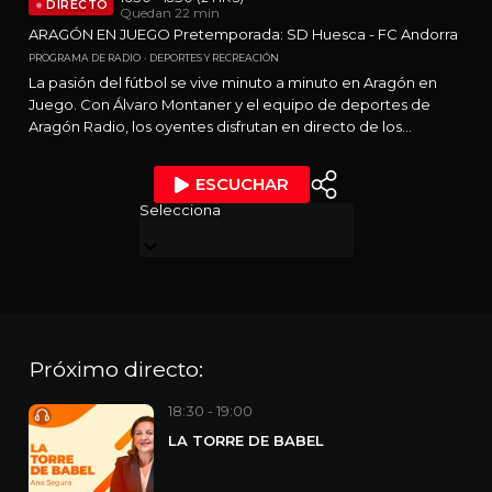
DIRECTO
Quedan 22 min
ARAGÓN EN JUEGO Pretemporada: SD Huesca - FC Andorra
PROGRAMA DE RADIO
DEPORTES Y RECREACIÓN
La pasión del fútbol se vive minuto a minuto en Aragón en
Juego. Con Álvaro Montaner y el equipo de deportes de
Aragón Radio, los oyentes disfrutan en directo de los
partidos del Real Zaragoza y la Sociedad Deportiva Huesca,
narrados con cercanía, emoción y rigor. Desde el campo, en
ESCUCHAR
vivo, con los mejores comentaristas y la ilusión de la afición,
Selecciona
Aragón en Juego lleva la experiencia del estadio a la radio,
convirtiendo cada retransmisión en un encuentro
inolvidable.
Próximo directo:
18:30 - 19:00
LA TORRE DE BABEL