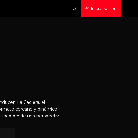
Iniciar sesión
ducen La Cadiera, el
ormato cercano y dinámico,
alidad desde una perspectiva
 humanas, la cultura, las
la sociedad. Entrevistas,
ón convierten La Cadiera en