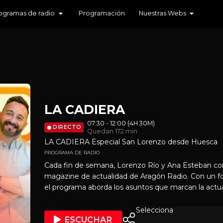
ogramas de radio
Programación
Nuestras Webs
LA CADIERA
07:30 - 12:00 (4H 30M)
DIRECTO
Quedan 172 min
LA CADIERA Especial San Lorenzo desde Huesca
PROGRAMA DE RADIO
Cada fin de semana, Lorenzo Río y Ana Esteban con
magazine de actualidad de Aragón Radio. Con un f
el programa aborda los asuntos que marcan la actu
diferente, prestando especial atención a las historias
tradiciones y los temas que despiertan el interés de 
Selecciona
ESCUCHAR
reportajes, colaboradores y espacios de participaci