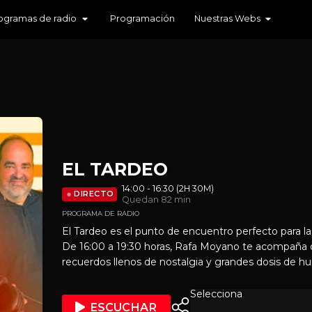
ogramas de radio
Programación
Nuestras Webs
EL TARDEO
14:00 - 16:30 (2H 30M)
DIRECTO
Quedan 82 min
PROGRAMA DE RADIO
El Tardeo es el punto de encuentro perfecto para l
De 16:00 a 19:30 horas, Rafa Moyano te acompaña
recuerdos llenos de nostalgia y grandes dosis de humor. Un programa 
para todos los momentos del día: en plena siesta, d
disfrutando de un rato de relax. Dos horas y media d
Selecciona
ESCUCHAR
desconectar, sonreír y compartir.