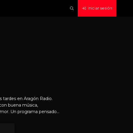
Iniciar sesión
as tardes en Aragón Radio.
 con buena música,
pensado
e camino al trabajo o
e radio que invitan a