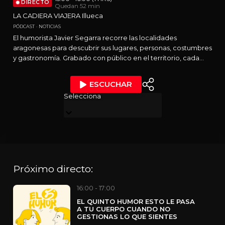
DIRECTO
Quedan 52 min
LA CADIERA VIAJERA Illueca
PÓDCAST
NOTICIAS
El humorista Javier Segarra recorre las localidades
aragonesas para descubrir sus lugares, personas, costumbres
y gastronomía. Grabado con público en el territorio, cada
episodio es una pequeña píldora de buen humor que
combina cultura, tradición y diversión, ofreciendo a los
ESCUCHAR
oyentes un viaje único por Aragón.
Selecciona
Próximo directo:
16:00 - 17:00
EL QUINTO HUMOR ESTO LE PASA
A TU CUERPO CUANDO NO
GESTIONAS LO QUE SIENTES