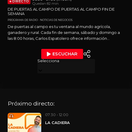
DIRECTO
Quedan 82 min
DE PUERTAS AL CAMPO DE PUERTAS AL CAMPO FIN DE
SEMANA
PROGRAMA DE RADIO
NOTICIAS DE NEGOCIOS
De puertas al campo es tu ventana al mundo agrícola,
ganadero y rural. Cada fin de semana, sábado y domingo a
las 8:00 horas, Carlos Espatolero ofrece información
actualizada, análisis y reportajes sobre el medio rural
aragonés y los temas que impactan en el campo. Un
ESCUCHAR
programa esencial para quienes viven, trabajan o sienten
Selecciona
pasión por el entorno rural.
Próximo directo:
07:30 - 12:00
LA CADIERA