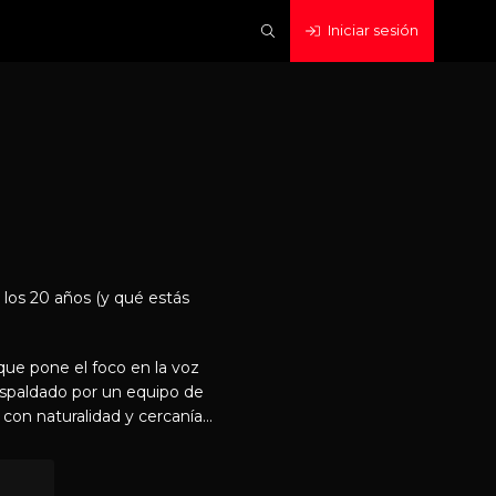
Iniciar sesión
os 20 años (y qué estás
ue pone el foco en la voz
espaldado por un equipo de
 con naturalidad y cercanía
s, la educación, las redes
istas con expertos e
usca informar, inspirar y