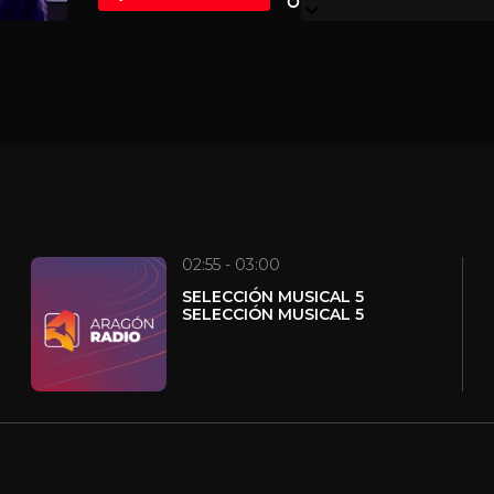
acompañar a una generación que quiere entender e
formato fresco, emotivo y multiplataforma pensado
jóvenes, sin dejar de interesar al resto de la socieda
02:55 - 03:00
SELECCIÓN MUSICAL 5
SELECCIÓN MUSICAL 5