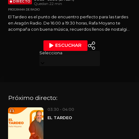
DIRECTO
Quedan 22 min
PROGRAMA DE RADIO
El Tardeo es el punto de encuentro perfecto para las tardes
en Aragón Radio. De 16:00 a 19:30 horas, Rafa Moyano te
acompaña con buena música, recuerdos llenos de nostalgia
y grandes dosis de humor. Un programa pensado para todos
los momentos del día: en plena siesta, de camino al trabajo o
ESCUCHAR
disfrutando de un rato de relax. Dos horas y media de radio
Selecciona
que invitan a desconectar, sonreír y compartir.
Próximo directo:
03:30 - 04:00
EL TARDEO