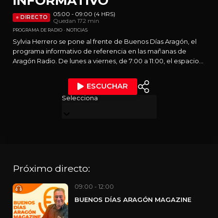
INFORMATIVO
05:00 - 09:00 (4 HRS)
DIRECTO
Quedan 172 min
PROGRAMA DE RADIO
NOTICIAS
Sylvia Herrero se pone al frente de Buenos Días Aragón, el
programa informativo de referencia en las mañanas de
Aragón Radio. De lunes a viernes, de 7:00 a 11:00, el espacio
ofrece una cobertura completa de la actualidad con
noticias, análisis en profundidad, entrevistas, tertulia, deporte
ESCUCHAR
y previsión meteorológica. Además, cuenta con el respaldo
Selecciona
de un amplio equipo de redactores y la redacción de
informativos de Aragón Radio, y refuerza su colaboración
con Aragón TV para ofrecer una visión más completa de los
principales titulares del día.
Próximo directo:
09:00 - 12:00
BUENOS DÍAS ARAGÓN MAGAZINE