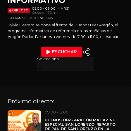
INFORMATIVO
05:00 - 09:00 (4 HRS)
DIRECTO
Quedan 172 min
PROGRAMA DE RADIO
NOTICIAS
Sylvia Herrero se pone al frente de Buenos Días Aragón, el
programa informativo de referencia en las mañanas de
Aragón Radio. De lunes a viernes, de 7:00 a 11:00, el espacio
ofrece una cobertura completa de la actualidad con
noticias, análisis en profundidad, entrevistas, tertulia, deporte
ESCUCHAR
y previsión meteorológica. Además, cuenta con el respaldo
Selecciona
de un amplio equipo de redactores y la redacción de
informativos de Aragón Radio, y refuerza su colaboración
con Aragón TV para ofrecer una visión más completa de los
principales titulares del día.
Próximo directo:
09:00 - 12:00
BUENOS DÍAS ARAGÓN MAGAZINE
ESPECIAL SAN LORENZO: REPARTO
DE PAN DE SAN LORENZO EN LA