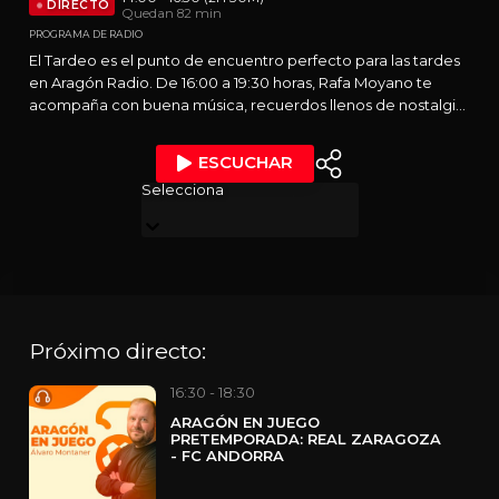
DIRECTO
Quedan 82 min
PROGRAMA DE RADIO
El Tardeo es el punto de encuentro perfecto para las tardes
en Aragón Radio. De 16:00 a 19:30 horas, Rafa Moyano te
acompaña con buena música, recuerdos llenos de nostalgia
y grandes dosis de humor. Un programa pensado para todos
los momentos del día: en plena siesta, de camino al trabajo o
ESCUCHAR
disfrutando de un rato de relax. Dos horas y media de radio
Selecciona
que invitan a desconectar, sonreír y compartir.
Próximo directo:
16:30 - 18:30
ARAGÓN EN JUEGO
PRETEMPORADA: REAL ZARAGOZA
- FC ANDORRA