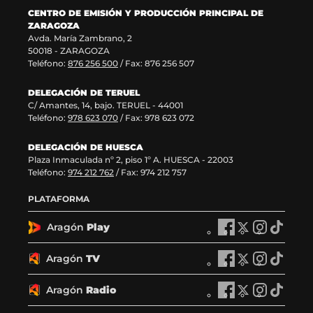
CENTRO DE EMISIÓN Y PRODUCCIÓN PRINCIPAL DE
ZARAGOZA
Avda. María Zambrano, 2
50018 - ZARAGOZA
Teléfono:
876 256 500
/ Fax: 876 256 507
DELEGACIÓN DE TERUEL
C/ Amantes, 14, bajo. TERUEL - 44001
Teléfono:
978 623 070
/ Fax: 978 623 072
DELEGACIÓN DE HUESCA
Plaza Inmaculada nº 2, piso 1º A. HUESCA - 22003
Teléfono:
974 212 762
/ Fax: 974 212 757
PLATAFORMA
Aragón
Play
A
A
A
A
r
r
r
r
a
a
a
a
Aragón
TV
A
A
A
A
g
g
g
g
r
r
r
r
ó
ó
ó
ó
a
a
a
a
Aragón
Radio
n
A
n
A
n
A
n
A
g
g
g
g
P
r
P
r
P
r
P
r