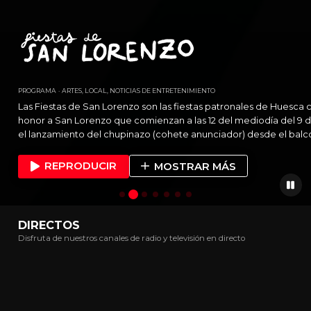
PROGRAMA
ARTES, LOCAL, NOTICIAS DE ENTRETENIMIENTO
Las Fiestas de San Lorenzo son las fiestas patronales de Huesca
honor a San Lorenzo que comienzan a las 12 del mediodía del 9 
el lanzamiento del chupinazo (cohete anunciador) desde el balc
Ayuntamiento de Huesca en la plaza de la Catedral y finalizan a la
agosto con el 'Adiós, San Lorenzo, adiós', la canción de despedid
REPRODUCIR
MOSTRAR MÁS
DIRECTOS
Disfruta de nuestros canales de radio y televisión en directo