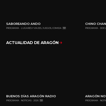
SABOREANDO ANDO
CHINO CHA
PROGRAMA
LUGARES Y VIAJES, JUEGOS, COMIDA
TP
PROGRAMA
DOCU
ACTUALIDAD DE ARAGÓN
Mostrar todo
BUENOS DÍAS ARAGÓN RADIO
ARAGÓN NOT
PROGRAMA
NOTICIAS
2026
TP
PROGRAMA
NOTI