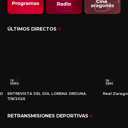
ÚLTIMOS DIRECTOS
Mostrar todo
19
1H
MINS
58M
VO
NUEVO
LO
ENTREVISTA DEL DÍA. LORENA ORDUNA.
Real Zarago
7/8/2026
RETRANSMISIONES DEPORTIVAS
Mostrar todo