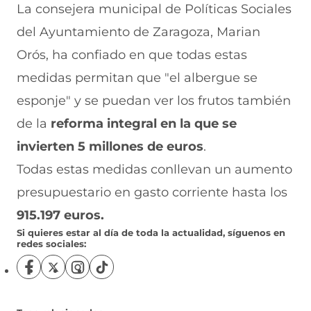
La consejera municipal de Políticas Sociales
del Ayuntamiento de Zaragoza, Marian
Orós, ha confiado en que todas estas
medidas permitan que "el albergue se
esponje" y se puedan ver los frutos también
de la
reforma integral en la que se
invierten 5 millones de euros
.
Todas estas medidas conllevan un aumento
presupuestario en gasto corriente hasta los
915.197 euros.
Si quieres estar al día de toda la actualidad, síguenos en
redes sociales:
S
S
S
S
í
í
í
í
g
g
g
g