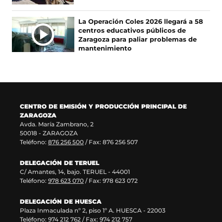
u
a
n
a
n
v
u
n
La Operación Coles 2026 llegará a 58
a
e
n
u
centros educativos públicos de
n
n
a
e
Zaragoza para paliar problemas de
u
t
n
v
mantenimiento
e
a
u
a
v
n
e
v
a
a
v
e
v
)
a
n
e
v
t
n
e
a
CENTRO DE EMISIÓN Y PRODUCCIÓN PRINCIPAL DE
t
n
n
ZARAGOZA
a
t
a
Avda. María Zambrano, 2
n
a
)
50018 - ZARAGOZA
a
n
Teléfono:
876 256 500
/ Fax: 876 256 507
)
a
)
DELEGACIÓN DE TERUEL
C/ Amantes, 14, bajo. TERUEL - 44001
Teléfono:
978 623 070
/ Fax: 978 623 072
DELEGACIÓN DE HUESCA
Plaza Inmaculada nº 2, piso 1º A. HUESCA - 22003
Teléfono:
974 212 762
/ Fax: 974 212 757