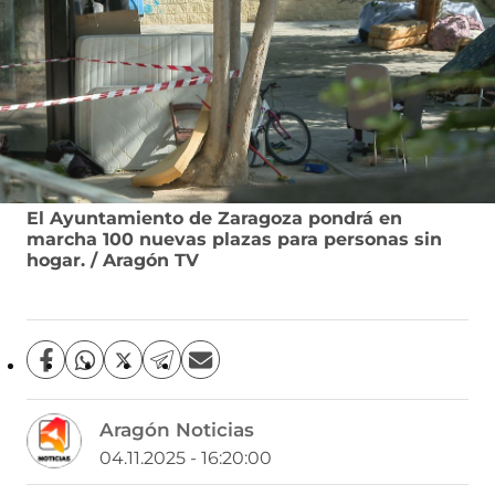
El Ayuntamiento de Zaragoza pondrá en
marcha 100 nuevas plazas para personas sin
hogar. / Aragón TV
C
C
C
C
C
o
o
o
o
o
m
m
m
m
m
Aragón Noticias
p
p
p
p
p
a
a
a
a
a
04.11.2025 - 16:20:00
r
r
r
r
r
t
t
t
t
t