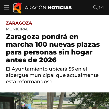
S
a
B
E
ARAGÓN
NOTICIAS
A
l
u
m
b
t
s
a
r
o
c
i
i
ZARAGOZA
a
a
l
r
c
r
MUNICIPAL
m
o
Zaragoza pondrá en
e
n
n
t
marcha 100 nuevas plazas
ú
e
d
para personas sin hogar
n
e
i
n
antes de 2026
d
a
o
v
El Ayuntamiento ubicará 55 en el
e
albergue municipal que actualmente
g
a
está reformándose
c
i
ó
n