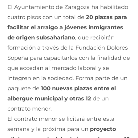
i
i
i
i
i
El Ayuntamiento de Zaragoza ha habilitado
r
r
r
r
r
cuatro pisos con un total de
20 plazas para
e
p
p
p
p
n
o
o
o
o
facilitar el arraigo a jóvenes inmigrantes
F
r
r
r
r
a
W
X
T
E
de origen subsahariano
, que recibirán
c
h
(
e
m
e
a
s
l
a
formación a través de la Fundación Dolores
b
t
e
e
i
Sopeña para capacitarlos con la finalidad de
o
s
a
g
l
o
A
b
r
(
que accedan al mercado laboral y se
k
p
r
a
s
(
p
e
m
e
integren en la sociedad. Forma parte de un
s
(
e
(
a
e
s
n
s
b
paquete de
100 nuevas plazas entre el
a
e
u
e
r
albergue municipal y otras 12
de un
b
a
n
a
e
r
b
a
b
e
contrato menor.
e
r
n
r
n
e
e
u
e
u
El contrato menor se licitará entre esta
n
e
e
e
n
semana y la próxima para un
u
n
v
n
a
proyecto
n
u
a
u
n