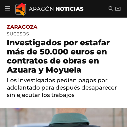
S
a
B
E
ARAGÓN
NOTICIAS
A
l
u
m
b
t
s
a
r
o
c
i
i
ZARAGOZA
a
a
l
r
c
r
SUCESOS
m
o
Investigados por estafar
e
n
n
t
más de 50.000 euros en
ú
e
d
contratos de obras en
n
e
i
n
Azuara y Moyuela
d
a
o
v
Los investigados pedían pagos por
e
adelantado para después desaparecer
g
a
sin ejecutar los trabajos
c
i
ó
n