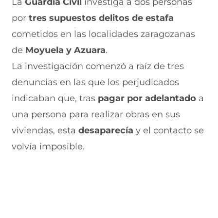
La
Guardia Civil
investiga a dos personas
r
r
r
r
r
por
tres supuestos delitos de estafa
e
p
p
p
p
n
o
o
o
o
cometidos en las localidades zaragozanas
F
r
r
r
r
a
W
X
T
E
de
Moyuela y Azuara
.
c
h
(
e
m
e
a
s
l
a
La investigación comenzó a raíz de tres
b
t
e
e
i
denuncias en las que los perjudicados
o
s
a
g
l
o
A
b
r
(
indicaban que, tras
pagar por adelantado
a
k
p
r
a
s
(
p
e
m
e
una persona para realizar obras en sus
s
(
e
(
a
e
s
n
s
b
viviendas, esta
desaparecía
y el contacto se
a
e
u
e
r
volvía imposible.
b
a
n
a
e
r
b
a
b
e
e
r
n
r
n
e
e
u
e
u
n
e
e
e
n
u
n
v
n
a
n
u
a
u
n
a
n
v
n
u