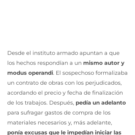
n
a
e
a
e
u
n
n
n
v
e
u
t
u
a
v
e
a
e
v
a
v
n
v
e
v
a
a
a
n
e
v
)
v
t
n
e
e
a
t
n
n
n
Desde el instituto armado apuntan a que
a
t
t
a
n
a
a
)
los hechos respondían a un
mismo autor y
a
n
n
)
a
a
modus operandi
. El sospechoso formalizaba
)
)
un contrato de obras con los perjudicados,
acordando el precio y fecha de finalización
de los trabajos. Después,
pedía un adelanto
para sufragar gastos de compra de los
materiales necesarios y, más adelante,
ponía excusas que le impedían iniciar las