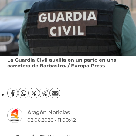
La Guardia Civil auxilia en un parto en una
carretera de Barbastro. / Europa Press
C
C
C
C
C
o
o
o
o
o
m
m
m
m
m
Aragón Noticias
p
p
p
p
p
a
a
a
a
a
02.06.2026 - 11:00:42
r
r
r
r
r
t
t
t
t
t
i
i
i
i
i