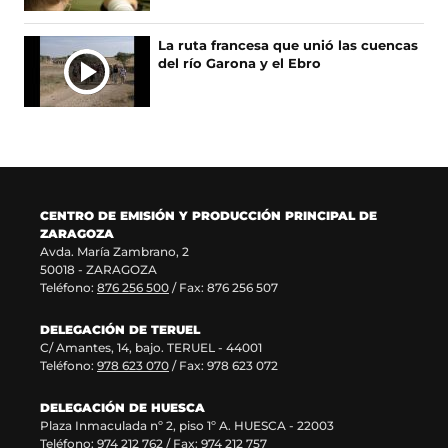
e
u
r
n
v
e
a
e
v
e
e
e
u
a
v
n
v
e
La ruta francesa que unió las cuencas
n
v
e
n
v
a
a
a
n
del río Garona y el Ebro
u
a
n
a
e
v
)
v
t
n
v
u
n
n
e
e
a
a
e
n
u
t
n
n
n
n
n
a
e
a
t
t
a
u
t
n
v
n
a
a
)
e
a
u
a
a
n
n
v
n
e
v
)
a
a
a
a
v
e
)
)
CENTRO DE EMISIÓN Y PRODUCCIÓN PRINCIPAL DE
v
)
a
n
ZARAGOZA
e
v
t
Avda. María Zambrano, 2
n
e
a
50018 - ZARAGOZA
t
n
n
Teléfono:
876 256 500
/ Fax: 876 256 507
a
t
a
n
a
)
DELEGACIÓN DE TERUEL
a
n
C/ Amantes, 14, bajo. TERUEL - 44001
)
a
Teléfono:
978 623 070
/ Fax: 978 623 072
)
DELEGACIÓN DE HUESCA
Plaza Inmaculada nº 2, piso 1º A. HUESCA - 22003
Teléfono:
974 212 762
/ Fax: 974 212 757