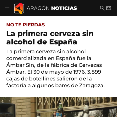
S
a
B
E
ARAGÓN
NOTICIAS
A
l
u
m
b
t
s
a
r
o
c
i
i
NO TE PIERDAS
a
a
l
r
c
r
La primera cerveza sin
m
o
e
alcohol de España
n
n
t
ú
e
La primera cerveza sin alcohol
d
n
e
comercializada en España fue la
i
n
d
Ámbar Sin, de la fábrica de Cervezas
a
o
Ámbar. El 30 de mayo de 1976, 3.899
v
e
cajas de botellines salieron de la
g
factoría a algunos bares de Zaragoza.
a
c
i
ó
n