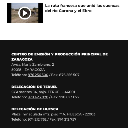
e
e
e
u
a
v
n
v
e
La ruta francesa que unió las cuencas
n
v
e
n
v
a
a
a
n
del río Garona y el Ebro
u
a
n
a
e
v
)
v
t
n
v
u
n
n
e
e
a
a
e
n
u
t
n
n
n
n
n
a
e
a
t
t
a
u
t
n
v
n
a
a
)
e
a
u
a
a
n
n
v
n
e
v
)
a
a
a
a
v
e
)
)
CENTRO DE EMISIÓN Y PRODUCCIÓN PRINCIPAL DE
v
)
a
n
ZARAGOZA
e
v
t
Avda. María Zambrano, 2
n
e
a
50018 - ZARAGOZA
t
n
n
Teléfono:
876 256 500
/ Fax: 876 256 507
a
t
a
n
a
)
DELEGACIÓN DE TERUEL
a
n
C/ Amantes, 14, bajo. TERUEL - 44001
)
a
Teléfono:
978 623 070
/ Fax: 978 623 072
)
DELEGACIÓN DE HUESCA
Plaza Inmaculada nº 2, piso 1º A. HUESCA - 22003
Teléfono:
974 212 762
/ Fax: 974 212 757