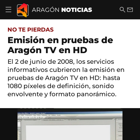
S
a
B
E
ARAGÓN
NOTICIAS
A
l
u
m
b
t
s
a
r
o
c
i
i
NO TE PIERDAS
a
a
l
r
c
r
Emisión en pruebas de
m
o
e
Aragón TV en HD
n
n
t
ú
e
El 2 de junio de 2008, los servicios
d
n
e
informativos cubrieron la emisión en
i
n
d
pruebas de Aragón TV en HD: hasta
a
o
1080 píxeles de definición, sonido
v
e
envolvente y formato panorámico.
g
a
c
i
ó
n