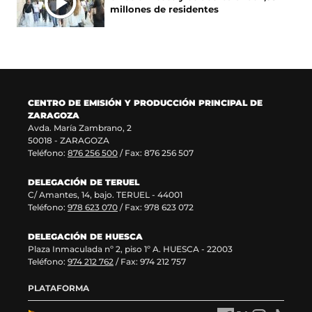
e
a
u
a
millones de residentes
v
n
e
v
a
a
v
e
v
)
a
n
e
v
t
n
e
a
t
n
n
a
t
a
CENTRO DE EMISIÓN Y PRODUCCIÓN PRINCIPAL DE
n
a
)
ZARAGOZA
a
n
Avda. María Zambrano, 2
)
a
50018 - ZARAGOZA
)
Teléfono:
876 256 500
/ Fax: 876 256 507
DELEGACIÓN DE TERUEL
C/ Amantes, 14, bajo. TERUEL - 44001
Teléfono:
978 623 070
/ Fax: 978 623 072
DELEGACIÓN DE HUESCA
Plaza Inmaculada nº 2, piso 1º A. HUESCA - 22003
Teléfono:
974 212 762
/ Fax: 974 212 757
PLATAFORMA