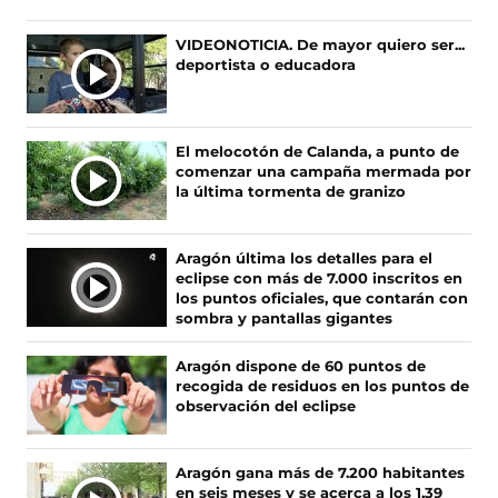
n
n
a
n
e
n
a
n
e
u
F
n
X
n
I
n
T
v
Ú
VIDEONOTICIA. De mayor quiero ser...
e
a
u
(
t
n
u
i
a
deportista o educadora
L
v
c
e
s
a
s
e
k
v
T
a
e
v
e
n
t
v
T
e
I
v
b
a
a
a
a
a
o
n
M
e
o
v
b
)
g
v
k
t
El melocotón de Calanda, a punto de
n
o
e
r
r
e
(
a
A
comenzar una campaña mermada por
t
k
n
e
a
n
s
n
S
la última tormenta de granizo
a
(
t
e
m
t
e
a
N
n
s
a
n
(
a
a
)
O
a
e
n
u
s
n
b
Aragón última los detalles para el
T
)
a
a
n
e
a
r
eclipse con más de 7.000 inscritos en
I
b
)
a
a
)
e
los puntos oficiales, que contarán con
r
n
b
e
C
sombra y pantallas gigantes
e
u
r
n
I
e
e
e
u
A
Aragón dispone de 60 puntos de
n
v
e
n
recogida de residuos en los puntos de
S
u
a
n
a
observación del eclipse
n
v
u
n
a
e
n
u
n
n
a
e
Aragón gana más de 7.200 habitantes
u
t
n
v
en seis meses y se acerca a los 1,39