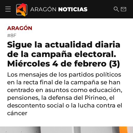
S
a
B
E
ARAGÓN
NOTICIAS
A
l
u
m
b
t
s
a
r
o
c
i
i
ARAGÓN
a
a
l
r
c
r
#8F
m
o
Sigue la actualidad diaria
e
n
n
t
de la campaña electoral.
ú
e
d
Miércoles 4 de febrero (3)
n
e
i
n
d
Los mensajes de los partidos políticos
a
o
v
en la recta final de la campaña se han
e
centrado en asuntos como educación,
g
pensiones, la defensa del Pirineo, el
a
c
descontento social o la lucha contra el
i
cáncer
ó
n