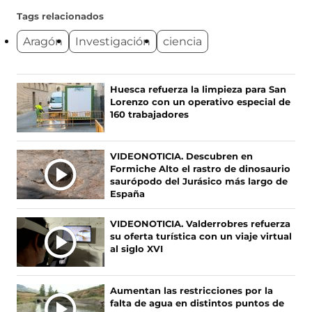
g
g
g
g
u
u
u
u
Tags relacionados
e
e
e
e
Aragón
Investigación
ciencia
n
n
n
n
o
o
o
o
s
s
s
s
e
e
e
e
Ú
Huesca refuerza la limpieza para San
n
n
n
n
Lorenzo con un operativo especial de
L
F
X
I
T
160 trabajadores
T
a
(
n
i
c
s
s
k
I
e
e
t
T
M
VIDEONOTICIA. Descubren en
b
a
a
o
A
Formiche Alto el rastro de dinosaurio
o
b
g
k
S
saurópodo del Jurásico más largo de
o
r
r
(
España
N
k
e
a
s
O
(
e
m
e
VIDEONOTICIA. Valderrobres refuerza
s
n
(
a
T
su oferta turística con un viaje virtual
e
u
s
b
I
al siglo XVI
a
n
e
r
C
b
a
a
e
I
r
n
b
e
A
Aumentan las restricciones por la
e
u
r
n
falta de agua en distintos puntos de
S
e
e
e
u