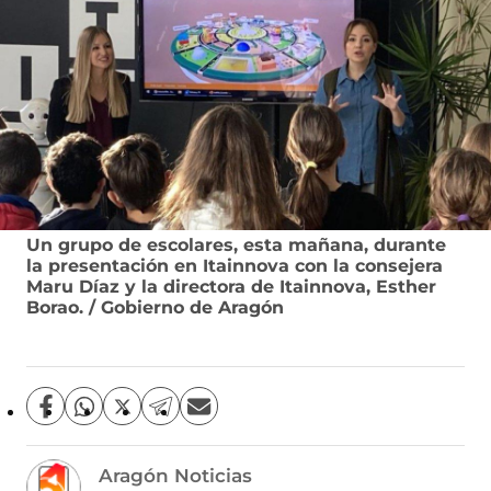
Un grupo de escolares, esta mañana, durante
la presentación en Itainnova con la consejera
Maru Díaz y la directora de Itainnova, Esther
Borao. / Gobierno de Aragón
C
C
C
C
C
o
o
o
o
o
m
m
m
m
m
Aragón Noticias
p
p
p
p
p