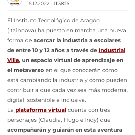
a
a
a
a
a
15.12.2022 - 11:38:15
r
r
r
r
r
t
t
t
t
t
i
i
i
i
i
El Instituto Tecnológico de Aragón
r
r
r
r
r
(Itainnova) ha puesto en marcha una nueva
e
p
p
p
p
n
o
o
o
o
forma de
acercar la industria a escolares
F
r
r
r
r
a
W
X
T
E
de entre 10 y 12 años a través de
Industrial
c
h
(
e
m
e
a
s
l
a
(
Ville
, un espacio virtual de aprendizaje en
b
t
e
e
i
s
el metaverso
en el que conocerán cómo
o
s
a
g
l
o
A
b
r
(
e
está cambiando la industria y cómo pueden
k
p
r
a
s
(
p
e
m
e
a
contribuir a que cada vez sea más moderna,
s
(
e
(
a
e
b
s
n
s
b
digital, sostenible e inclusiva.
a
e
u
e
r
r
La
plataforma virtual
cuenta con tres
b
a
n
a
e
r
b
a
b
e
e
personajes (Claudia, Hugo e Indy) que
e
r
n
r
n
e
e
u
e
u
e
acompañarán y guiarán en esta aventura
n
e
e
e
n