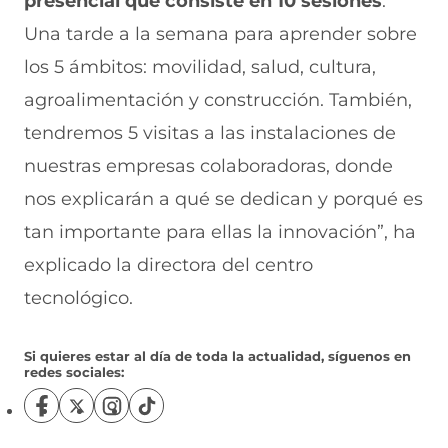
presencial que consiste en 10 sesiones
.
Una tarde a la semana para aprender sobre
los 5 ámbitos: movilidad, salud, cultura,
agroalimentación y construcción. También,
tendremos 5 visitas a las instalaciones de
nuestras empresas colaboradoras, donde
nos explicarán a qué se dedican y porqué es
tan importante para ellas la innovación”, ha
explicado la directora del centro
tecnológico.
Si quieres estar al día de toda la actualidad, síguenos en
redes sociales:
S
S
S
S
í
í
í
í