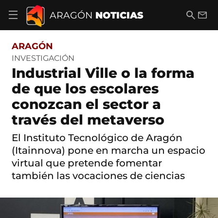
S
a
B
E
ARAGÓN
NOTICIAS
A
l
u
m
b
t
s
a
r
o
c
i
i
ARAGÓN
a
a
l
r
c
r
INVESTIGACIÓN
m
o
Industrial Ville o la forma
e
n
n
t
de que los escolares
ú
e
d
conozcan el sector a
n
e
i
n
través del metaverso
d
a
o
v
El Instituto Tecnológico de Aragón
e
(Itainnova) pone en marcha un espacio
g
a
virtual que pretende fomentar
c
también las vocaciones de ciencias
i
ó
n