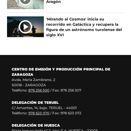
Aragón
n
v
e
n
u
a
n
a
n
v
u
n
'Mirando al Cosmos' inicia su
a
e
n
u
recorrido en Galáctica y recupera la
n
n
a
e
figura de un astrónomo turolense del
u
t
n
v
siglo XVI
e
a
u
a
v
n
e
v
a
a
v
e
v
)
a
n
e
v
t
n
e
a
CENTRO DE EMISIÓN Y PRODUCCIÓN PRINCIPAL DE
t
n
n
ZARAGOZA
a
t
a
Avda. María Zambrano, 2
n
a
)
50018 - ZARAGOZA
a
n
Teléfono:
876 256 500
/ Fax: 876 256 507
)
a
)
DELEGACIÓN DE TERUEL
C/ Amantes, 14, bajo. TERUEL - 44001
Teléfono:
978 623 070
/ Fax: 978 623 072
DELEGACIÓN DE HUESCA
Plaza Inmaculada nº 2, piso 1º A. HUESCA - 22003