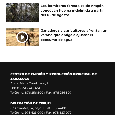
r
n
b
e
A
Los bomberos forestales de Aragón
e
u
r
n
S
convocan huelga indefinida a partir
e
e
e
u
del 18 de agosto
n
v
e
n
u
a
n
a
n
v
u
n
Ganaderos y agricultores afrontan un
a
e
n
u
verano que obliga a ajustar el
n
n
a
e
consumo de agua
u
t
n
v
e
a
u
a
v
n
e
v
a
a
v
e
v
)
a
n
e
v
t
n
e
a
CENTRO DE EMISIÓN Y PRODUCCIÓN PRINCIPAL DE
t
n
n
ZARAGOZA
a
t
a
Avda. María Zambrano, 2
n
a
)
50018 - ZARAGOZA
a
n
Teléfono:
876 256 500
/ Fax: 876 256 507
)
a
)
DELEGACIÓN DE TERUEL
C/ Amantes, 14, bajo. TERUEL - 44001
Teléfono:
978 623 070
/ Fax: 978 623 072