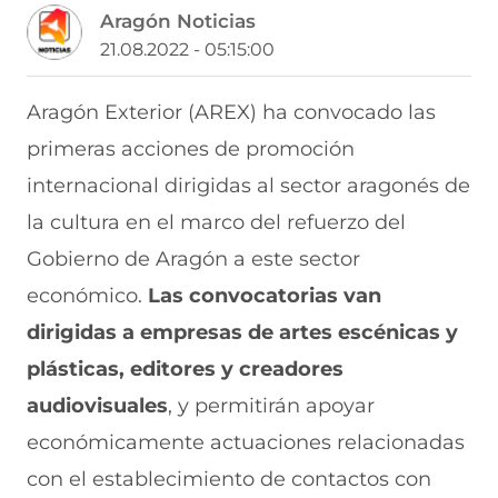
m
m
m
m
m
Aragón Noticias
p
p
p
p
p
a
a
a
a
a
21.08.2022 - 05:15:00
r
r
r
r
r
t
t
t
t
t
i
i
i
i
i
Aragón Exterior (AREX) ha convocado las
r
r
r
r
r
primeras acciones de promoción
e
p
p
p
p
n
o
o
o
o
internacional dirigidas al sector aragonés de
F
r
r
r
r
a
W
X
T
E
la cultura en el marco del refuerzo del
c
h
(
e
m
e
a
s
l
a
Gobierno de Aragón a este sector
b
t
e
e
i
económico.
Las convocatorias van
o
s
a
g
l
o
A
b
r
(
dirigidas a empresas de artes escénicas y
k
p
r
a
s
(
p
e
m
e
plásticas, editores y creadores
s
(
e
(
a
e
s
n
s
b
audiovisuales
, y permitirán apoyar
a
e
u
e
r
económicamente actuaciones relacionadas
b
a
n
a
e
r
b
a
b
e
con el establecimiento de contactos con
e
r
n
r
n