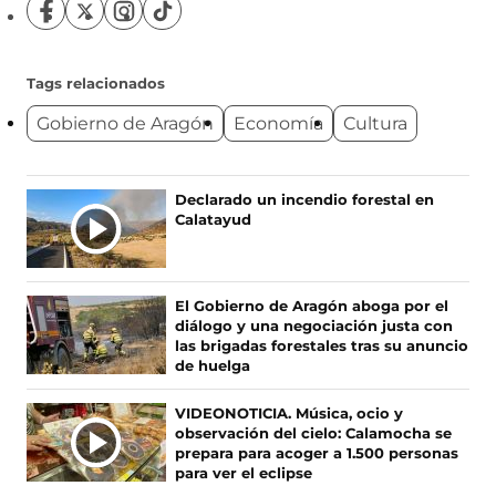
a
S
S
S
S
v
í
í
í
í
g
g
g
g
e
u
u
u
u
Tags relacionados
e
e
e
e
n
Gobierno de Aragón
Economía
Cultura
n
n
n
n
t
o
o
o
o
s
s
s
s
a
e
e
e
e
Ú
Declarado un incendio forestal en
n
n
n
n
n
Calatayud
L
F
X
I
T
T
a
(
n
i
a
c
s
s
k
I
)
e
e
t
T
M
El Gobierno de Aragón aboga por el
b
a
a
o
A
diálogo y una negociación justa con
o
b
g
k
S
las brigadas forestales tras su anuncio
o
r
r
(
de huelga
N
k
e
a
s
O
(
e
m
e
VIDEONOTICIA. Música, ocio y
s
n
(
a
T
observación del cielo: Calamocha se
e
u
s
b
I
prepara para acoger a 1.500 personas
a
n
e
r
C
para ver el eclipse
b
a
a
e
I