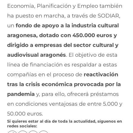
a
Economía, Planificación y Empleo también
b
ha puesto en marcha, a través de SODIAR,
r
un
fondo de apoyo a la industria cultural
e
aragonesa, dotado con 450.000 euros y
e
dirigido a empresas del sector cultural y
n
audiovisual aragonés
. El objetivo de esta
u
línea de financiación es respaldar a estas
n
compañías en el proceso de
reactivación
a
tras la crisis económica provocada por la
n
pandemia
y, para ello, ofrecerá préstamos
u
en condiciones ventajosas de entre 5.000 y
e
50.000 euros.
Si quieres estar al día de toda la actualidad, síguenos en
v
redes sociales: