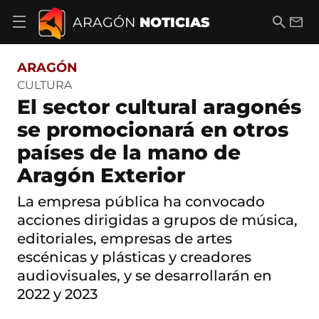
S
a
B
E
ARAGÓN
NOTICIAS
A
l
u
m
b
t
s
a
r
o
c
i
i
ARAGÓN
a
a
l
r
c
r
CULTURA
m
o
El sector cultural aragonés
e
n
n
t
se promocionará en otros
ú
e
d
países de la mano de
n
e
i
n
Aragón Exterior
d
a
o
v
La empresa pública ha convocado
e
acciones dirigidas a grupos de música,
g
a
editoriales, empresas de artes
c
escénicas y plásticas y creadores
i
ó
audiovisuales, y se desarrollarán en
n
2022 y 2023