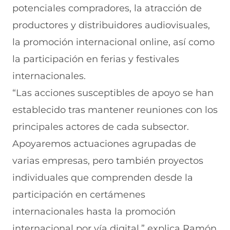
e
e
u
e
u
potenciales compradores, la atracción de
n
e
e
e
n
productores y distribuidores audiovisuales,
u
n
v
n
a
n
u
a
u
n
la promoción internacional online, así como
a
n
v
n
u
n
a
e
a
e
la participación en ferias y festivales
u
n
n
n
v
e
u
t
u
a
internacionales.
v
e
a
e
v
“Las acciones susceptibles de apoyo se han
a
v
n
v
e
v
a
a
a
n
establecido tras mantener reuniones con los
e
v
)
v
t
n
e
e
a
principales actores de cada subsector.
t
n
n
n
a
t
t
a
Apoyaremos actuaciones agrupadas de
n
a
a
)
varias empresas, pero también proyectos
a
n
n
)
a
a
individuales que comprenden desde la
)
)
participación en certámenes
internacionales hasta la promoción
internacional por vía digital,” explica Ramón