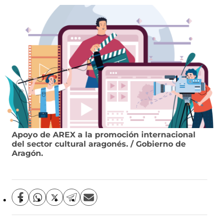
Apoyo de AREX a la promoción internacional
del sector cultural aragonés. / Gobierno de
Aragón.
C
C
C
C
C
o
o
o
o
o