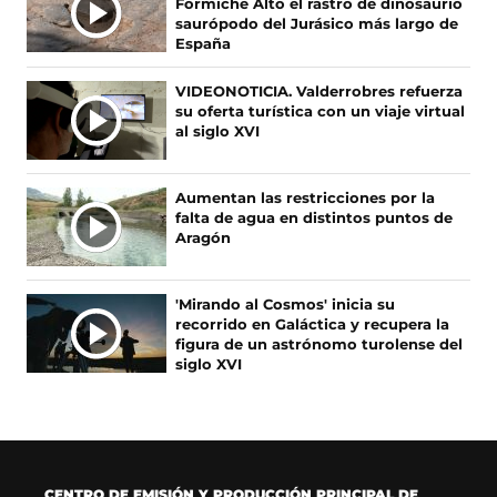
A
Formiche Alto el rastro de dinosaurio
o
b
g
k
S
saurópodo del Jurásico más largo de
o
r
r
(
España
N
k
e
a
s
O
(
e
m
e
VIDEONOTICIA. Valderrobres refuerza
s
n
(
a
T
su oferta turística con un viaje virtual
e
u
s
b
I
al siglo XVI
a
n
e
r
C
b
a
a
e
I
r
n
b
e
A
Aumentan las restricciones por la
e
u
r
n
falta de agua en distintos puntos de
S
e
e
e
u
Aragón
n
v
e
n
u
a
n
a
n
v
u
n
'Mirando al Cosmos' inicia su
a
e
n
u
recorrido en Galáctica y recupera la
n
n
a
e
figura de un astrónomo turolense del
u
t
n
v
siglo XVI
e
a
u
a
v
n
e
v
a
a
v
e
v
)
a
n
e
v
t
n
e
a
CENTRO DE EMISIÓN Y PRODUCCIÓN PRINCIPAL DE