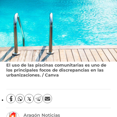
El uso de las piscinas comunitarias es uno de
los principales focos de discrepancias en las
urbanizaciones. / Canva
C
C
C
C
C
o
o
o
o
o
m
m
m
m
m
Aragón Noticias
p
p
p
p
p