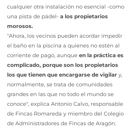
n
e
e
e
n
cualquier otra instalación no esencial -como
u
n
v
n
a
n
u
a
u
n
una pista de pádel-
a los propietarios
a
n
v
n
u
n
a
e
a
e
morosos.
u
n
n
n
v
e
u
t
u
a
"Ahora, los vecinos pueden acordar impedir
v
e
a
e
v
el baño en la piscina a quienes no estén al
a
v
n
v
e
v
a
a
a
n
corriente de pago, aunque
en la práctica es
e
v
)
v
t
n
e
e
a
complicado, porque son los propietarios
t
n
n
n
a
t
t
a
los que tienen que encargarse de vigilar
y,
n
a
a
)
normalmente, se trata de comunidades
a
n
n
)
a
a
grandes en las que no todo el mundo se
)
)
conoce", explica Antonio Calvo, responsable
de Fincas Romareda y miembro del Colegio
de Administradores de Fincas de Aragón.