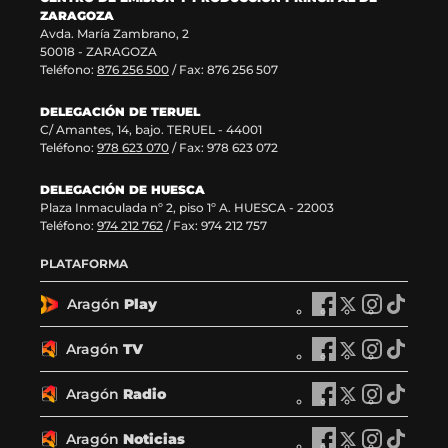
t
n
n
ZARAGOZA
a
t
a
Avda. María Zambrano, 2
n
a
)
50018 - ZARAGOZA
a
n
Teléfono:
876 256 500
/ Fax: 876 256 507
)
a
)
DELEGACIÓN DE TERUEL
C/ Amantes, 14, bajo. TERUEL - 44001
Teléfono:
978 623 070
/ Fax: 978 623 072
DELEGACIÓN DE HUESCA
Plaza Inmaculada nº 2, piso 1º A. HUESCA - 22003
Teléfono:
974 212 762
/ Fax: 974 212 757
PLATAFORMA
Aragón
Play
A
A
A
A
r
r
r
r
a
a
a
a
Aragón
TV
A
A
A
A
g
g
g
g
r
r
r
r
ó
ó
ó
ó
a
a
a
a
Aragón
Radio
n
A
n
A
n
A
n
A
g
g
g
g
P
r
P
r
P
r
P
r
ó
ó
ó
ó
l
a
l
a
l
a
l
a
Aragón
Noticias
n
A
n
A
n
A
n
A