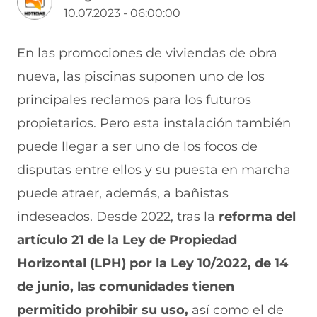
a
a
a
a
a
10.07.2023 - 06:00:00
r
r
r
r
r
t
t
t
t
t
i
i
i
i
i
En las promociones de viviendas de obra
r
r
r
r
r
nueva, las piscinas suponen uno de los
e
p
p
p
p
n
o
o
o
o
principales reclamos para los futuros
F
r
r
r
r
a
W
X
T
E
propietarios. Pero esta instalación también
c
h
(
e
m
e
a
s
l
a
puede llegar a ser uno de los focos de
b
t
e
e
i
disputas entre ellos y su puesta en marcha
o
s
a
g
l
o
A
b
r
(
puede atraer, además, a bañistas
k
p
r
a
s
(
p
e
m
e
indeseados. Desde 2022, tras la
reforma del
s
(
e
(
a
e
s
n
s
b
artículo 21 de la Ley de Propiedad
a
e
u
e
r
Horizontal (LPH) por la Ley 10/2022, de 14
b
a
n
a
e
r
b
a
b
e
de junio, las comunidades tienen
e
r
n
r
n
e
e
u
e
u
permitido prohibir su uso,
así como el de