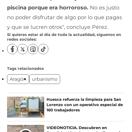
piscina porque era horroroso.
No es justo
no poder disfrutar de algo por lo que pagas
y que se lucren otros", concluye Pérez.
Si quieres estar al día de toda la actualidad, síguenos en
redes sociales:
S
S
S
S
í
í
í
í
g
g
g
g
u
u
u
u
Tags relacionados
e
e
e
e
Aragón
urbanismo
n
n
n
n
o
o
o
o
s
s
s
s
e
e
e
e
Ú
Huesca refuerza la limpieza para San
n
n
n
n
Lorenzo con un operativo especial de
L
F
X
I
T
160 trabajadores
T
a
(
n
i
c
s
s
k
I
e
e
t
T
M
VIDEONOTICIA. Descubren en
b
a
a
o