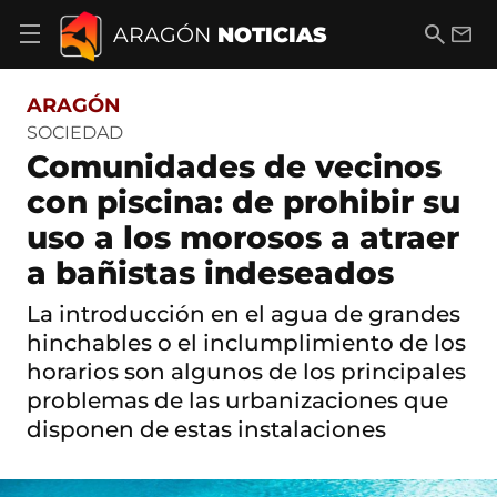
S
a
B
E
ARAGÓN
NOTICIAS
A
l
u
m
b
t
s
a
r
o
c
i
i
ARAGÓN
a
a
l
r
c
r
SOCIEDAD
m
o
Comunidades de vecinos
e
n
n
t
con piscina: de prohibir su
ú
e
d
uso a los morosos a atraer
n
e
i
n
a bañistas indeseados
d
a
o
v
La introducción en el agua de grandes
e
hinchables o el inclumplimiento de los
g
a
horarios son algunos de los principales
c
problemas de las urbanizaciones que
i
ó
disponen de estas instalaciones
n