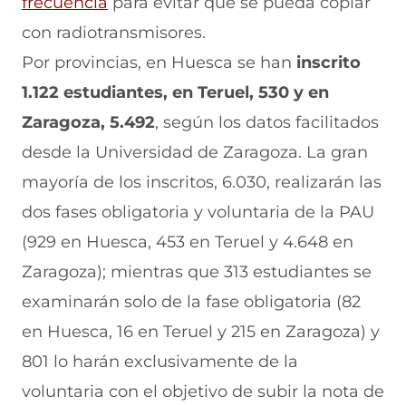
frecuencia
para evitar que se pueda copiar
n
e
e
e
n
con radiotransmisores.
u
n
v
n
a
n
u
a
u
n
Por provincias, en Huesca se han
inscrito
a
n
v
n
u
n
a
e
a
e
1.122 estudiantes, en Teruel, 530 y en
u
n
n
n
v
e
u
t
u
a
Zaragoza, 5.492
, según los datos facilitados
v
e
a
e
v
desde la Universidad de Zaragoza. La gran
a
v
n
v
e
v
a
a
a
n
mayoría de los inscritos, 6.030, realizarán las
e
v
)
v
t
n
e
e
a
dos fases obligatoria y voluntaria de la PAU
t
n
n
n
a
t
t
a
(929 en Huesca, 453 en Teruel y 4.648 en
n
a
a
)
Zaragoza); mientras que 313 estudiantes se
a
n
n
)
a
a
examinarán solo de la fase obligatoria (82
)
)
en Huesca, 16 en Teruel y 215 en Zaragoza) y
801 lo harán exclusivamente de la
voluntaria con el objetivo de subir la nota de