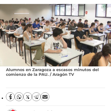
Alumnos en Zaragoza a escasos minutos del
comienzo de la PAU. / Aragón TV
C
C
C
C
C
o
o
o
o
o
m
m
m
m
m