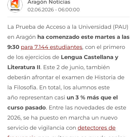
Aragón Noticias
p
p
p
p
p
a
a
a
a
a
02.06.2026 - 06:00:00
r
r
r
r
r
t
t
t
t
t
i
i
i
i
i
La Prueba de Acceso a la Universidad (PAU)
r
r
r
r
r
en Aragón
ha comenzado este martes a las
e
p
p
p
p
n
o
o
o
o
9:30
para 7.144 estudiantes
, con el primero
F
r
r
r
r
a
W
X
T
E
de los ejercicios de
Lengua Castellana y
c
h
(
e
m
e
a
s
l
a
Literatura II
. Este 2 de junio, también
b
t
e
e
i
deberán afrontar el examen de Historia de
o
s
a
g
l
o
A
b
r
(
la Filosofía. En total, los alumnos este
k
p
r
a
s
(
p
e
m
e
año representan casi
un 3 % más que el
s
(
e
(
a
e
s
n
s
b
curso pasado
. Entre las novedades de este
a
e
u
e
r
2026, se ha puesto en marcha un nuevo
b
a
n
a
e
r
b
a
b
e
servicio de vigilancia con
detectores de
e
r
n
r
n
e
e
u
e
u