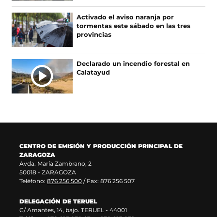
e
u
r
n
I
e
e
e
u
A
Activado el aviso naranja por
n
v
e
n
tormentas este sábado en las tres
S
u
a
n
a
provincias
n
v
u
n
a
e
n
u
n
n
a
e
Declarado un incendio forestal en
u
t
n
v
Calatayud
e
a
u
a
v
n
e
v
a
a
v
e
v
)
a
n
e
v
t
n
e
a
t
n
n
a
t
a
CENTRO DE EMISIÓN Y PRODUCCIÓN PRINCIPAL DE
n
a
)
ZARAGOZA
a
n
Avda. María Zambrano, 2
)
a
50018 - ZARAGOZA
)
Teléfono:
876 256 500
/ Fax: 876 256 507
DELEGACIÓN DE TERUEL
C/ Amantes, 14, bajo. TERUEL - 44001