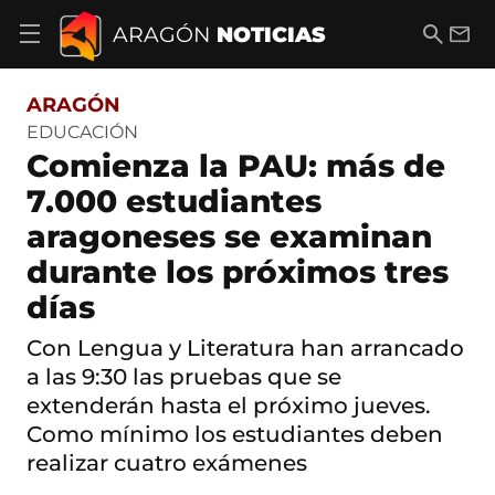
S
a
B
E
ARAGÓN
NOTICIAS
A
l
u
m
b
t
s
a
r
o
c
i
i
ARAGÓN
a
a
l
r
c
r
EDUCACIÓN
m
o
Comienza la PAU: más de
e
n
n
t
7.000 estudiantes
ú
e
d
aragoneses se examinan
n
e
i
n
durante los próximos tres
d
a
o
días
v
e
g
Con Lengua y Literatura han arrancado
a
a las 9:30 las pruebas que se
c
i
extenderán hasta el próximo jueves.
ó
Como mínimo los estudiantes deben
n
realizar cuatro exámenes