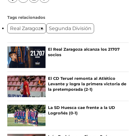
í
í
í
í
g
g
g
g
u
u
u
u
Tags relacionados
e
e
e
e
Real Zaragoza
Segunda División
n
n
n
n
o
o
o
o
s
s
s
s
e
e
e
e
Ú
El Real Zaragoza alcanza los 21707
n
n
n
n
socios
L
F
X
I
T
T
a
(
n
i
c
s
s
k
I
e
e
t
T
M
El CD Teruel remonta al Atlético
b
a
a
o
A
Levante y logra la primera victoria de
o
b
g
k
S
la pretemporada (2-1)
o
r
r
(
N
k
e
a
s
O
(
e
m
e
La SD Huesca cae frente a la UD
s
n
(
a
T
Logroñés (0-1)
e
u
s
b
I
a
n
e
r
C
b
a
a
e
I
r
n
b
e