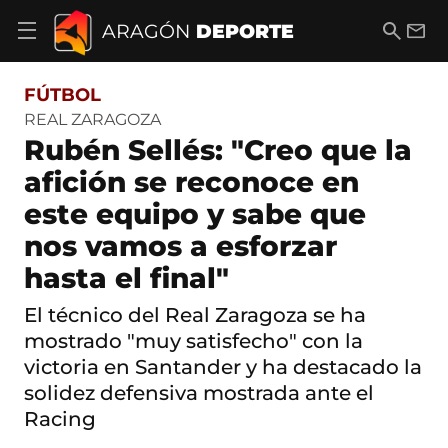
S
a
B
E
ARAGÓN
DEPORTE
A
l
u
m
b
t
s
a
r
o
c
i
i
FÚTBOL
a
a
l
r
c
r
REAL ZARAGOZA
m
o
Rubén Sellés: "Creo que la
e
n
n
t
afición se reconoce en
ú
e
d
este equipo y sabe que
n
e
i
n
nos vamos a esforzar
d
a
o
hasta el final"
v
e
g
El técnico del Real Zaragoza se ha
a
mostrado "muy satisfecho" con la
c
i
victoria en Santander y ha destacado la
ó
solidez defensiva mostrada ante el
n
Racing