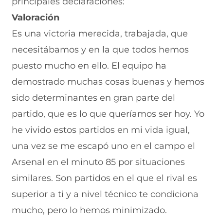
principales declaraciones:
n
e
e
e
n
Valoración
u
n
v
n
a
n
u
a
u
n
Es una victoria merecida, trabajada, que
a
n
v
n
u
n
a
e
a
e
necesitábamos y en la que todos hemos
u
n
n
n
v
e
u
t
u
a
puesto mucho en ello. El equipo ha
v
e
a
e
v
demostrado muchas cosas buenas y hemos
a
v
n
v
e
v
a
a
a
n
sido determinantes en gran parte del
e
v
)
v
t
n
e
e
a
partido, que es lo que queríamos ser hoy. Yo
t
n
n
n
a
t
t
a
he vivido estos partidos en mi vida igual,
n
a
a
)
una vez se me escapó uno en el campo el
a
n
n
)
a
a
Arsenal en el minuto 85 por situaciones
)
)
similares. Son partidos en el que el rival es
superior a ti y a nivel técnico te condiciona
mucho, pero lo hemos minimizado.