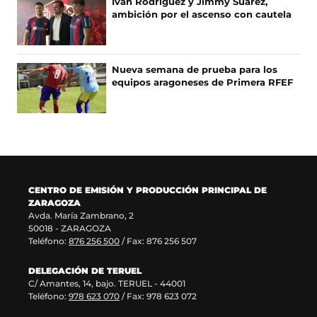
A
Iván Rodríguez y Jimmy Suárez,
e
u
r
n
ambición por el ascenso con cautela
S
e
e
e
u
n
v
e
n
u
a
n
a
n
v
u
n
Nueva semana de prueba para los
a
e
n
u
equipos aragoneses de Primera RFEF
n
n
a
e
u
t
n
v
e
a
u
a
v
n
e
v
a
a
v
e
v
)
a
n
e
v
t
n
e
a
CENTRO DE EMISIÓN Y PRODUCCIÓN PRINCIPAL DE
t
n
n
ZARAGOZA
a
t
a
Avda. María Zambrano, 2
n
a
)
50018 - ZARAGOZA
a
n
Teléfono:
876 256 500
/ Fax: 876 256 507
)
a
)
DELEGACIÓN DE TERUEL
C/ Amantes, 14, bajo. TERUEL - 44001
Teléfono:
978 623 070
/ Fax: 978 623 072