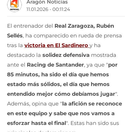
Aragón Noticias
p
p
p
p
p
a
a
a
a
a
11.01.2026 - 00:11:24
r
r
r
r
r
t
t
t
t
t
i
i
i
i
i
El entrenador del
Real Zaragoza, Rubén
r
r
r
r
r
Sellés
, ha comparecido en rueda de prensa
e
p
p
p
p
n
o
o
o
o
tras la
victoria en El Sardinero
y ha
F
r
r
r
r
a
W
X
T
E
destacado la
solidez defensiva
mostrada
c
h
(
e
m
e
a
s
l
a
ante el
Racing de Santander
, ya que "
por
b
t
e
e
i
85 minutos, ha sido el día que hemos
o
s
a
g
l
o
A
b
r
(
estado más sólidos, el día que hemos
k
p
r
a
s
(
p
e
m
e
entendido mejor cómo debíamos jugar
".
s
(
e
(
a
e
s
n
s
b
Además, opina que "
la afición se reconoce
a
e
u
e
r
en este equipo y sabe que nos vamos a
b
a
n
a
e
r
b
a
b
e
esforzar hasta el final
". Estas han sido sus
e
r
n
r
n
e
e
u
e
u