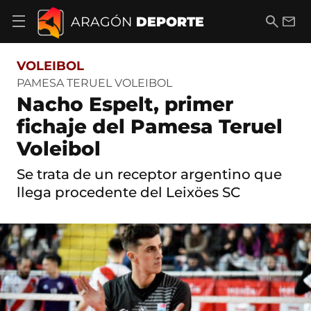
S
a
B
E
ARAGÓN
DEPORTE
A
l
u
m
b
t
s
a
r
o
c
i
i
VOLEIBOL
a
a
l
r
c
r
PAMESA TERUEL VOLEIBOL
m
o
Nacho Espelt, primer
e
n
n
t
fichaje del Pamesa Teruel
ú
e
d
Voleibol
n
e
i
n
d
Se trata de un receptor argentino que
a
o
v
llega procedente del Leixöes SC
e
g
a
c
i
ó
n