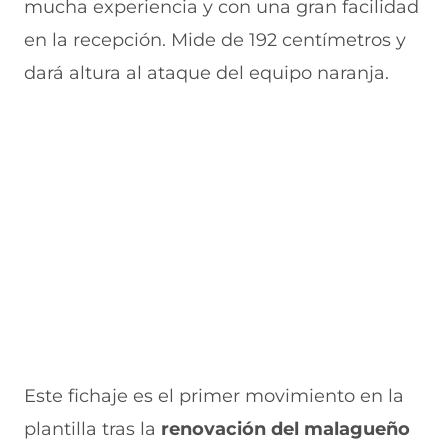
mucha experiencia y con una gran facilidad
a
v
n
v
e
v
a
a
a
n
en la recepción. Mide de 192 centímetros y
e
v
)
v
t
n
e
e
a
dará altura al ataque del equipo naranja.
t
n
n
n
a
t
t
a
n
a
a
)
a
n
n
)
a
a
)
)
Este fichaje es el primer movimiento en la
plantilla tras la
renovación del malagueño