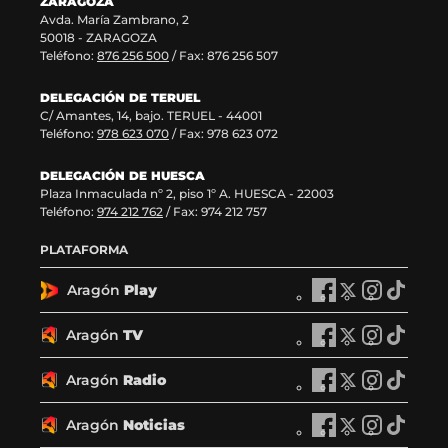
ZARAGOZA
a
n
Avda. María Zambrano, 2
)
a
50018 - ZARAGOZA
)
Teléfono:
876 256 500
/ Fax: 876 256 507
DELEGACIÓN DE TERUEL
C/ Amantes, 14, bajo. TERUEL - 44001
Teléfono:
978 623 070
/ Fax: 978 623 072
DELEGACIÓN DE HUESCA
Plaza Inmaculada nº 2, piso 1º A. HUESCA - 22003
Teléfono:
974 212 762
/ Fax: 974 212 757
PLATAFORMA
Aragón
Play
A
A
A
A
r
r
r
r
a
a
a
a
Aragón
TV
A
A
A
A
g
g
g
g
r
r
r
r
ó
ó
ó
ó
a
a
a
a
Aragón
Radio
n
A
n
A
n
A
n
A
g
g
g
g
P
r
P
r
P
r
P
r
ó
ó
ó
ó
l
a
l
a
l
a
l
a
Aragón
Noticias
n
A
n
A
n
A
n
A
a
g
a
g
a
g
a
g