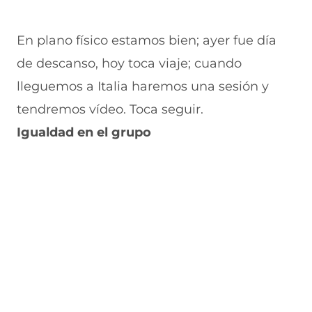
e
v
)
v
t
n
e
e
a
t
n
n
n
En plano físico estamos bien; ayer fue día
a
t
t
a
n
a
a
)
de descanso, hoy toca viaje; cuando
a
n
n
)
a
a
lleguemos a Italia haremos una sesión y
)
)
tendremos vídeo. Toca seguir.
Igualdad en el grupo