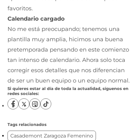
favoritos.
Calendario cargado
No me está preocupando; tenemos una
plantilla muy amplia, hicimos una buena
pretemporada pensando en este comienzo
tan intenso de calendario. Ahora solo toca
corregir esos detalles que nos diferencian
de ser un buen equipo o un equipo normal.
Si quieres estar al día de toda la actualidad, síguenos en
redes sociales:
S
S
S
S
í
í
í
í
g
g
g
g
u
u
u
u
Tags relacionados
e
e
e
e
Casademont Zaragoza Femenino
n
n
n
n