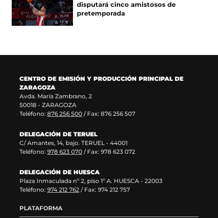
disputará cinco amistosos de
n
n
a
e
pretemporada
u
t
n
v
e
a
u
a
v
n
e
v
a
a
v
e
v
)
a
n
e
v
t
n
e
a
CENTRO DE EMISIÓN Y PRODUCCIÓN PRINCIPAL DE
t
n
n
ZARAGOZA
a
t
a
Avda. María Zambrano, 2
n
a
)
50018 - ZARAGOZA
a
n
Teléfono:
876 256 500
/ Fax: 876 256 507
)
a
)
DELEGACIÓN DE TERUEL
C/ Amantes, 14, bajo. TERUEL - 44001
Teléfono:
978 623 070
/ Fax: 978 623 072
DELEGACIÓN DE HUESCA
Plaza Inmaculada nº 2, piso 1º A. HUESCA - 22003
Teléfono:
974 212 762
/ Fax: 974 212 757
PLATAFORMA