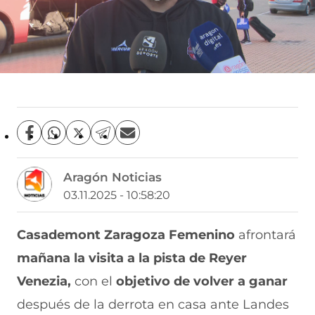
C
C
C
C
C
o
o
o
o
o
m
m
m
m
m
Aragón Noticias
p
p
p
p
p
a
a
a
a
a
03.11.2025 - 10:58:20
r
r
r
r
r
t
t
t
t
t
i
i
i
i
i
Casademont Zaragoza Femenino
afrontará
r
r
r
r
r
mañana la visita a la pista de Reyer
e
p
p
p
p
n
o
o
o
o
Venezia,
con el
objetivo de volver a ganar
F
r
r
r
r
a
W
X
T
E
después de la derrota en casa ante Landes
c
h
(
e
m