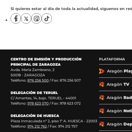
Si quieres estar al día de toda la actualidad, síguenos en red
S
S
S
S
í
í
í
í
g
g
g
g
u
u
u
u
e
e
e
e
n
n
n
n
o
o
o
o
CENTRO DE EMISIÓN Y PRODUCCIÓN
PLATAFORMA
s
s
s
s
PRINCIPAL DE ZARAGOZA
e
e
e
e
Avda. María Zambrano, 2
n
n
n
n
Aragón
Pla
50018 - ZARAGOZA
F
X
I
T
Teléfono:
876 256 500
/ Fax: 876 256 507
a
(
n
i
Aragón
TV
c
s
s
k
DELEGACIÓN DE TERUEL
e
e
t
T
Aragón
Rad
C/ Amantes, 14, bajo. TERUEL - 44001
b
a
a
o
Teléfono:
978 623 070
/ Fax: 978 623 072
o
b
g
k
o
r
r
(
Aragón
Not
k
e
a
s
DELEGACIÓN DE HUESCA
Plaza Inmaculada nº 2, piso 1º A. HUESCA - 22003
(
e
m
e
Aragón
Dep
Teléfono:
974 212 762
/ Fax: 974 212 757
s
n
(
a