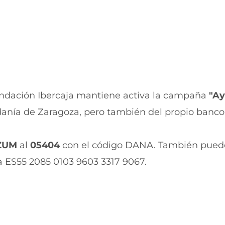
a
n
n
a
u
n
e
u
v
e
a
v
v
a
e
v
n
e
t
n
undación Ibercaja mantiene activa la campaña
"A
a
t
n
a
adanía de Zaragoza, pero también del propio banco,
a
n
)
a
)
ZUM
al
05404
con el código DANA. También pue
ta ES55 2085 0103 9603 3317 9067.