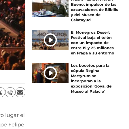
Bueno, impulsor de las
A
excavaciones de Bílbilis
S
y del Museo de
Calatayud
El Monegros Desert
Festival baja el telón
con un impacto de
entre 15 y 25 millones
en Fraga y su entorno
Los bocetos para la
cúpula Regina
Martyrum se
incorporan a la
exposición 'Goya, del
Museo al Palacio’
C
C
C
o
o
o
m
m
m
p
p
p
o lugar el
a
a
a
r
r
r
pe Felipe
t
t
t