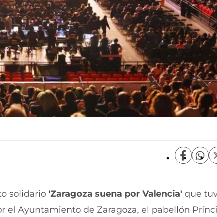
C
C
o
o
m
m
p
p
to solidario
'Zaragoza suena por Valencia'
que tuv
a
a
r
r
el Ayuntamiento de Zaragoza, el pabellón Prínci
t
t