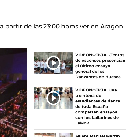
a partir de las 23:00 horas ver en Aragón
Ú
VIDEONOTICIA. Cientos
de oscenses presencian
L
el último ensayo
T
general de los
I
Danzantes de Huesca
M
A
VIDEONOTICIA. Una
S
treintena de
estudiantes de danza
N
de toda España
O
comparten ensayos
T
con los bailarines de
I
LaMov
C
I
Muere Manuel Martín