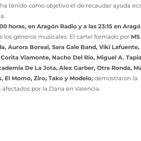
i
i
 ha tenido como objetivo el de recaudar ayuda e
r
r
ia.
e
p
n
o
:00 horas, en Aragón Radio y a las 23:15 en Arag
F
r
a
W
os los géneros musicales. El cartel formado por
MS
c
h
e
a
a, Aurora Boreal, Sara Gale Band, Viki Lafuente,
b
t
Corita Viamonte, Nacho Del Río, Miguel A. Tapi
o
s
o
A
Academia De La Jota, Alex Garber, Otra Ronda, M
k
p
(
p
s, El Momo, Ziro, Tako y Modelo,
demostraron la
s
(
e
s
 afectados por la Dana en Valencia.
a
e
b
a
r
b
e
r
e
e
n
e
u
n
n
u