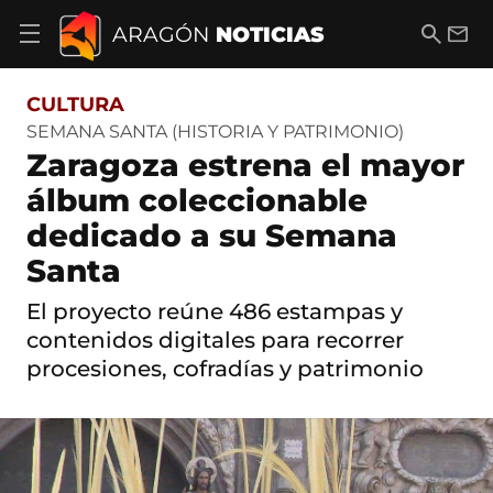
S
a
B
E
ARAGÓN
NOTICIAS
A
l
u
m
b
t
s
a
r
o
c
i
i
CULTURA
a
a
l
r
c
r
SEMANA SANTA (HISTORIA Y PATRIMONIO)
m
o
Zaragoza estrena el mayor
e
n
n
t
álbum coleccionable
ú
e
d
dedicado a su Semana
n
e
i
n
Santa
d
a
o
v
El proyecto reúne 486 estampas y
e
contenidos digitales para recorrer
g
a
procesiones, cofradías y patrimonio
c
i
ó
n