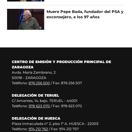
e
u
r
n
e
e
e
u
Muere Pepe Bada, fundador del PSA y
n
v
e
n
exconsejero, a los 97 años
u
a
n
a
n
v
u
n
a
e
n
u
n
n
a
e
u
t
n
v
e
a
u
a
v
n
e
v
a
a
v
e
CENTRO DE EMISIÓN Y PRODUCCIÓN PRINCIPAL DE
v
)
a
n
ZARAGOZA
e
v
t
Avda. María Zambrano, 2
n
e
a
50018 - ZARAGOZA
t
n
n
Teléfono:
876 256 500
/ Fax: 876 256 507
a
t
a
n
a
)
DELEGACIÓN DE TERUEL
a
n
C/ Amantes, 14, bajo. TERUEL - 44001
)
a
Teléfono:
978 623 070
/ Fax: 978 623 072
)
DELEGACIÓN DE HUESCA
Plaza Inmaculada nº 2, piso 1º A. HUESCA - 22003
Teléfono:
974 212 762
/ Fax: 974 212 757