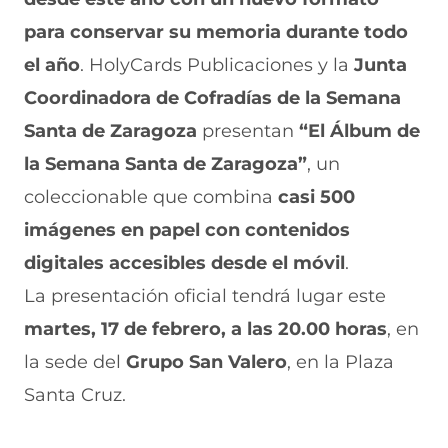
n
o
o
o
o
para conservar su memoria durante todo
F
r
r
r
r
a
W
X
T
E
el año
. HolyCards Publicaciones y la
Junta
c
h
(
e
m
e
a
s
l
a
Coordinadora de Cofradías de la Semana
b
t
e
e
i
Santa de Zaragoza
presentan
“El Álbum de
o
s
a
g
l
o
A
b
r
(
la Semana Santa de Zaragoza”
, un
k
p
r
a
s
(
p
e
m
e
coleccionable que combina
casi 500
s
(
e
(
a
e
s
n
s
b
imágenes en papel con contenidos
a
e
u
e
r
digitales accesibles desde el móvil
.
b
a
n
a
e
r
b
a
b
e
La presentación oficial tendrá lugar este
e
r
n
r
n
e
e
u
e
u
martes, 17 de febrero, a las 20.00 horas
, en
n
e
e
e
n
la sede del
u
n
v
Grupo San Valero
n
a
, en la Plaza
n
u
a
u
n
Santa Cruz.
a
n
v
n
u
n
a
e
a
e
u
n
n
n
v