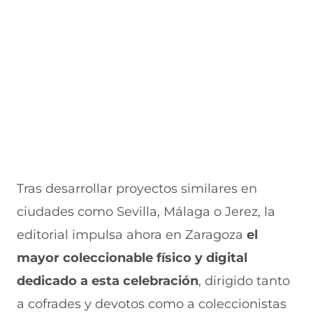
e
u
t
u
a
v
e
a
e
v
a
v
n
v
e
v
a
a
a
n
e
v
)
v
t
n
e
e
a
t
n
n
n
a
t
t
a
n
a
a
)
a
n
n
)
a
a
)
)
Tras desarrollar proyectos similares en
ciudades como Sevilla, Málaga o Jerez, la
editorial impulsa ahora en Zaragoza
el
mayor coleccionable físico y digital
dedicado a esta celebración
, dirigido tanto
a cofrades y devotos como a coleccionistas