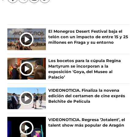
S
S
S
S
í
í
í
í
g
g
g
g
u
u
u
u
e
e
e
e
n
n
n
n
Ú
El Monegros Desert Festival baja el
o
o
o
o
telón con un impacto de entre 15 y 25
L
s
s
s
s
millones en Fraga y su entorno
T
e
e
e
e
I
n
n
n
n
F
X
I
T
M
Los bocetos para la cúpula Regina
a
(
n
i
A
Martyrum se incorporan a la
c
s
s
k
S
exposición 'Goya, del Museo al
e
e
t
T
Palacio’
N
b
a
a
o
O
o
b
g
k
VIDEONOTICIA. Finaliza la novena
T
o
r
r
(
edición del certamen de cine exprés
I
k
e
a
s
Belchite de Película
(
e
m
e
C
s
n
(
a
I
e
u
s
b
A
VIDEONOTICIA. Regresa ‘Jotalent’, el
a
n
e
r
talent show más popular de Aragón
S
b
a
a
e
r
n
b
e