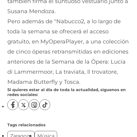
también firma el suntuoso vestuario junto a
Susana Mendoza.
Pero además de "Nabucco2, a lo largo de
toda la semana se ofrecerá el acceso
gratuito, en MyOperaPlayer, a una colección
de cinco óperas retransmitidas en ediciones
anteriores de la Semana de la Ópera: Lucia
di Lammermoor, La traviata, Il trovatore,
Madama Butterfly y Tosca.
Si quieres estar al día de toda la actualidad, síguenos en
redes sociales:
S
S
S
S
í
í
í
í
g
g
g
g
u
u
u
u
Tags relacionados
e
e
e
e
Zaragoza
Música
n
n
n
n