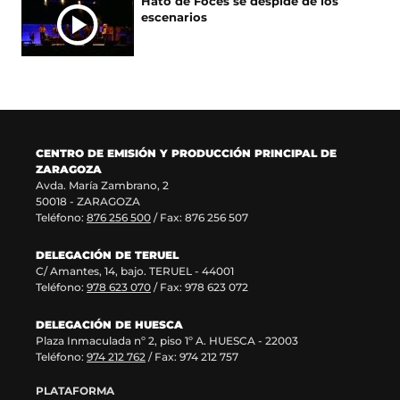
Hato de Foces se despide de los
a
e
n
u
escenarios
n
n
a
e
u
t
n
v
e
a
u
a
v
n
e
v
a
a
v
e
v
)
a
n
e
v
t
n
e
a
CENTRO DE EMISIÓN Y PRODUCCIÓN PRINCIPAL DE
t
n
n
ZARAGOZA
a
t
a
Avda. María Zambrano, 2
n
a
)
50018 - ZARAGOZA
a
n
Teléfono:
876 256 500
/ Fax: 876 256 507
)
a
)
DELEGACIÓN DE TERUEL
C/ Amantes, 14, bajo. TERUEL - 44001
Teléfono:
978 623 070
/ Fax: 978 623 072
DELEGACIÓN DE HUESCA
Plaza Inmaculada nº 2, piso 1º A. HUESCA - 22003
Teléfono:
974 212 762
/ Fax: 974 212 757
PLATAFORMA