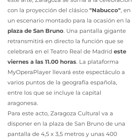
este arte, Zaragoza se suma a la celebración
F
r
r
r
r
a
W
X
T
E
con la proyección del clásico
"Nabucco"
, en
c
h
(
e
m
e
a
s
l
a
un escenario montado para la ocasión en la
b
t
e
e
i
plaza de San Bruno
. Una pantalla gigante
o
s
a
g
l
o
A
b
r
(
retransmitirá en directo la función que se
k
p
r
a
s
(
p
e
m
e
celebrará en el Teatro Real de Madrid
este
s
(
e
(
a
e
s
n
s
b
viernes a las 11.00 horas
. La plataforma
a
e
u
e
r
MyOperaPlayer llevará este espectáculo a
b
a
n
a
e
r
b
a
b
e
varios puntos de la geografía española,
e
r
n
r
n
e
e
u
e
u
entre los que se incluye la capital
n
e
e
e
n
aragonesa.
u
n
v
n
a
n
u
a
u
n
Para este acto, Zaragoza Cultural va a
a
n
v
n
u
n
a
e
a
e
disponer en la plaza de San Bruno de una
u
n
n
n
v
e
u
t
u
a
pantalla de 4,5 x 3,5 metros y unas 400
v
e
a
e
v