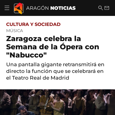
S
a
B
E
ARAGÓN
NOTICIAS
A
l
u
m
b
t
s
a
r
o
c
i
i
CULTURA Y SOCIEDAD
a
a
l
r
c
r
MÚSICA
m
o
Zaragoza celebra la
e
n
n
t
Semana de la Ópera con
ú
e
d
"Nabucco"
n
e
i
n
d
Una pantalla gigante retransmitirá en
a
o
v
directo la función que se celebrará en
e
el Teatro Real de Madrid
g
a
c
i
ó
n