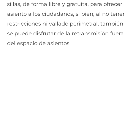
sillas, de forma libre y gratuita, para ofrecer
a
v
n
v
e
v
a
a
a
n
asiento a los ciudadanos, si bien, al no tener
e
v
)
v
t
n
e
e
a
restricciones ni vallado perimetral, también
t
n
n
n
a
t
t
a
se puede disfrutar de la retransmisión fuera
n
a
a
)
del espacio de asientos.
a
n
n
)
a
a
)
)