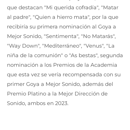
n
e
e
a
que destacan "Mi querida cofradía", "Matar
t
n
n
n
a
t
t
a
al padre", "Quien a hierro mata", por la que
n
a
a
)
recibiría su primera nominación al Goya a
a
n
n
)
a
a
Mejor Sonido, "Sentimenta", "No Matarás",
)
)
"Way Down", "Mediterráneo", "Venus", "La
niña de la comunión" o "As bestas", segunda
nominación a los Premios de la Academia
que esta vez se vería recompensada con su
primer Goya a Mejor Sonido, además del
Premio Platino a la Mejor Dirección de
Sonido, ambos en 2023.