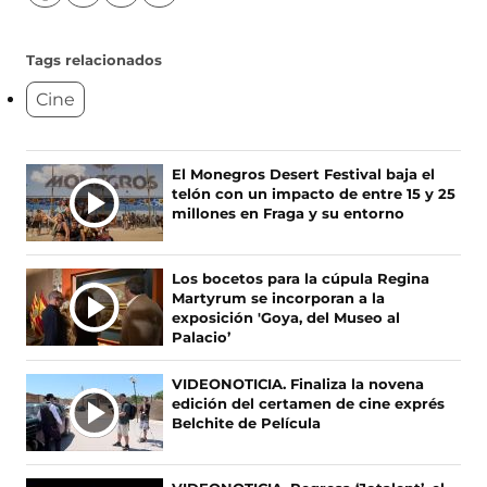
í
í
í
í
g
g
g
g
u
u
u
u
Tags relacionados
e
e
e
e
Cine
n
n
n
n
o
o
o
o
s
s
s
s
e
e
e
e
Ú
El Monegros Desert Festival baja el
n
n
n
n
telón con un impacto de entre 15 y 25
L
F
X
I
T
millones en Fraga y su entorno
T
a
(
n
i
c
s
s
k
I
e
e
t
T
M
Los bocetos para la cúpula Regina
b
a
a
o
A
Martyrum se incorporan a la
o
b
g
k
S
exposición 'Goya, del Museo al
o
r
r
(
Palacio’
N
k
e
a
s
O
(
e
m
e
VIDEONOTICIA. Finaliza la novena
s
n
(
a
T
edición del certamen de cine exprés
e
u
s
b
I
Belchite de Película
a
n
e
r
C
b
a
a
e
I
r
n
b
e