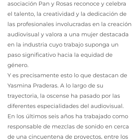
e
a
s
l
a
asociación Pan y Rosas reconoce y celebra
b
t
e
e
i
el talento, la creatividad y la dedicación de
o
s
a
g
l
o
A
b
r
(
las profesionales involucradas en la creación
k
p
r
a
s
(
p
e
m
e
audiovisual y valora a una mujer destacada
s
(
e
(
a
e
s
n
s
b
en la industria cuyo trabajo suponga un
a
e
u
e
r
paso significativo hacia la equidad de
b
a
n
a
e
r
b
a
b
e
género.
e
r
n
r
n
e
e
u
e
u
Y es precisamente esto lo que destacan de
n
e
e
e
n
Yasmina Praderas. A lo largo de su
u
n
v
n
a
n
u
a
u
n
trayectoria, la oscense ha pasado por las
a
n
v
n
u
n
a
e
a
e
diferentes especialidades del audiovisual.
u
n
n
n
v
e
u
t
u
a
En los últimos seis años ha trabajado como
v
e
a
e
v
responsable de mezclas de sonido en cerca
a
v
n
v
e
v
a
a
a
n
de una cincuentena de proyectos, entre los
e
v
)
v
t