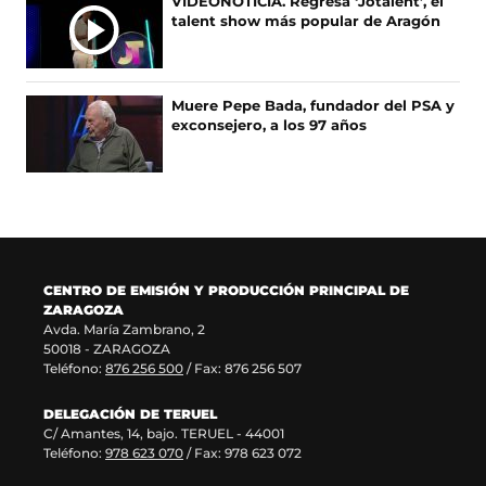
A
VIDEONOTICIA. Regresa ‘Jotalent’, el
e
u
r
n
talent show más popular de Aragón
S
e
e
e
u
n
v
e
n
u
a
n
a
n
v
u
n
Muere Pepe Bada, fundador del PSA y
a
e
n
u
exconsejero, a los 97 años
n
n
a
e
u
t
n
v
e
a
u
a
v
n
e
v
a
a
v
e
v
)
a
n
e
v
t
n
e
a
CENTRO DE EMISIÓN Y PRODUCCIÓN PRINCIPAL DE
t
n
n
ZARAGOZA
a
t
a
Avda. María Zambrano, 2
n
a
)
50018 - ZARAGOZA
a
n
Teléfono:
876 256 500
/ Fax: 876 256 507
)
a
)
DELEGACIÓN DE TERUEL
C/ Amantes, 14, bajo. TERUEL - 44001
Teléfono:
978 623 070
/ Fax: 978 623 072