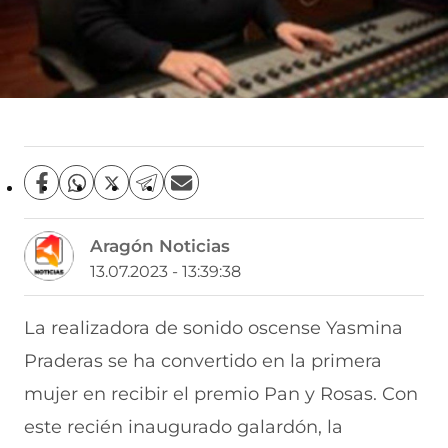
C
C
C
C
C
o
o
o
o
o
m
m
m
m
m
Aragón Noticias
p
p
p
p
p
a
a
a
a
a
13.07.2023 - 13:39:38
r
r
r
r
r
t
t
t
t
t
i
i
i
i
i
La realizadora de sonido oscense Yasmina
r
r
r
r
r
Praderas se ha convertido en la primera
e
p
p
p
p
n
o
o
o
o
mujer en recibir el premio Pan y Rosas. Con
F
r
r
r
r
a
W
X
T
E
este recién inaugurado galardón, la
c
h
(
e
m