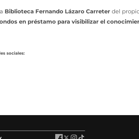
la
Biblioteca Fernando Lázaro Carreter
del propi
ndos en préstamo para visibilizar el conocimien
es sociales:
y