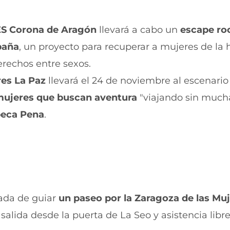
a
n
n
a
u
n
ES Corona de Aragón
llevará a cabo un
escape r
e
u
v
e
paña
, un proyecto para recuperar a mujeres de la h
a
v
v
a
erechos entre sexos.
e
v
n
e
res La Paz
llevará el 24 de noviembre al escenario
t
n
s mujeres que buscan aventura
"viajando sin much
a
t
n
a
eca Pena
.
a
n
)
a
)
ada de guiar
un paseo por la Zaragoza de las Mu
 salida desde la puerta de La Seo y asistencia libre