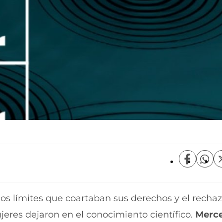
C
C
o
o
m
m
p
p
los límites que coartaban sus derechos y el rechaz
a
a
r
r
jeres dejaron en el conocimiento científico.
Merc
t
t