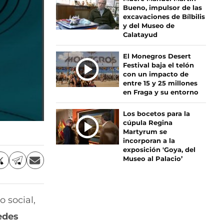
Bueno, impulsor de las
A
excavaciones de Bílbilis
S
y del Museo de
Calatayud
El Monegros Desert
Festival baja el telón
con un impacto de
entre 15 y 25 millones
en Fraga y su entorno
Los bocetos para la
cúpula Regina
Martyrum se
incorporan a la
exposición 'Goya, del
Museo al Palacio’
C
C
C
o
o
o
m
m
m
p
p
p
o social,
a
a
a
r
r
r
edes
t
t
t