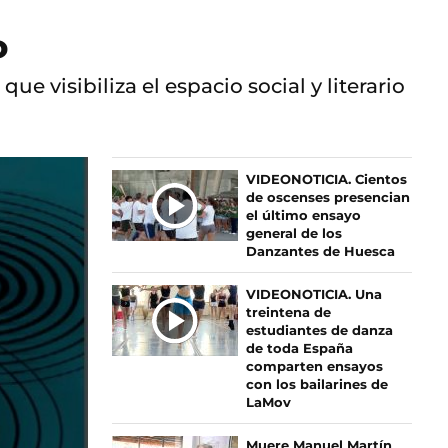
o
 visibiliza el espacio social y literario
Ú
VIDEONOTICIA. Cientos
de oscenses presencian
L
el último ensayo
T
general de los
I
Danzantes de Huesca
M
A
VIDEONOTICIA. Una
S
treintena de
estudiantes de danza
N
de toda España
O
comparten ensayos
T
con los bailarines de
I
LaMov
C
I
Muere Manuel Martín