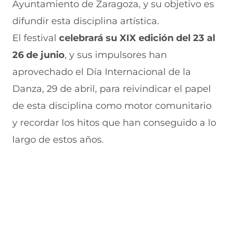
e
a
s
l
a
Ayuntamiento de Zaragoza, y su objetivo es
b
t
e
e
i
difundir esta disciplina artística.
o
s
a
g
l
o
A
b
r
(
El festival
celebrará su XIX edición del 23 al
k
p
r
a
s
(
p
e
m
e
26 de junio
, y sus impulsores han
s
(
e
(
a
e
s
n
s
b
aprovechado el Día Internacional de la
a
e
u
e
r
Danza, 29 de abril, para reivindicar el papel
b
a
n
a
e
r
b
a
b
e
de esta disciplina como motor comunitario
e
r
n
r
n
e
e
u
e
u
y recordar los hitos que han conseguido a lo
n
e
e
e
n
largo de estos años.
u
n
v
n
a
n
u
a
u
n
a
n
v
n
u
n
a
e
a
e
u
n
n
n
v
e
u
t
u
a
v
e
a
e
v
a
v
n
v
e
v
a
a
a
n
e
v
)
v
t