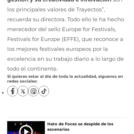
los principales valores de Trayectos”,
recuerda su directora. Todo ello le ha hecho
merecedor del sello Europe for Festivals,
Festivals for Europe (EFFE), que reconoce a
los mejores festivales europeos por la
excelencia en su trabajo diario a lo largo de
todo el continente.
Si quieres estar al día de toda la actualidad, síguenos en
redes sociales:
S
S
S
S
í
í
í
í
g
g
g
g
u
u
u
u
e
e
e
e
n
n
n
n
Ú
Hato de Foces se despide de los
o
o
o
o
escenarios
L
s
s
s
s