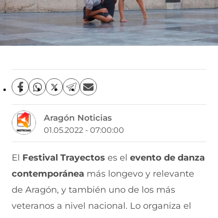
C
C
C
C
C
o
o
o
o
o
m
m
m
m
m
Aragón Noticias
p
p
p
p
p
a
a
a
a
a
01.05.2022 - 07:00:00
r
r
r
r
r
t
t
t
t
t
i
i
i
i
i
El
Festival Trayectos
es el
evento de danza
r
r
r
r
r
contemporánea
más longevo y relevante
e
p
p
p
p
n
o
o
o
o
de Aragón, y también uno de los más
F
r
r
r
r
a
W
X
T
E
veteranos a nivel nacional. Lo organiza el
c
h
(
e
m