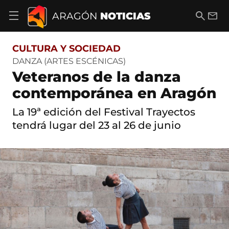
S
a
B
E
ARAGÓN
NOTICIAS
A
l
u
m
b
t
s
a
r
o
c
i
i
CULTURA Y SOCIEDAD
a
a
l
r
c
r
DANZA (ARTES ESCÉNICAS)
m
o
Veteranos de la danza
e
n
n
t
contemporánea en Aragón
ú
e
d
n
La 19ª edición del Festival Trayectos
e
i
n
tendrá lugar del 23 al 26 de junio
d
a
o
v
e
g
a
c
i
ó
n