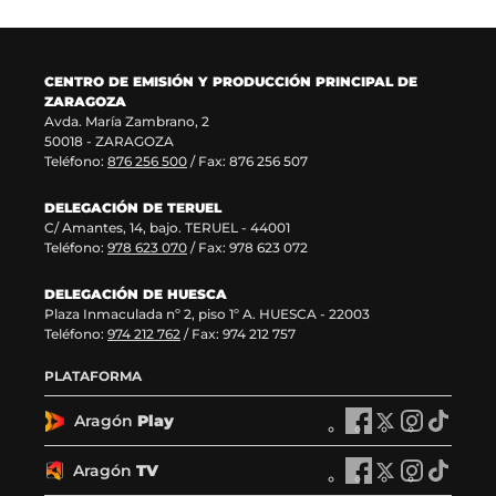
u
t
n
v
e
a
u
a
v
n
e
v
a
a
v
e
CENTRO DE EMISIÓN Y PRODUCCIÓN PRINCIPAL DE
v
)
a
n
ZARAGOZA
e
v
t
Avda. María Zambrano, 2
n
e
a
50018 - ZARAGOZA
t
n
n
Teléfono:
876 256 500
/ Fax: 876 256 507
a
t
a
n
a
)
DELEGACIÓN DE TERUEL
a
n
C/ Amantes, 14, bajo. TERUEL - 44001
)
a
Teléfono:
978 623 070
/ Fax: 978 623 072
)
DELEGACIÓN DE HUESCA
Plaza Inmaculada nº 2, piso 1º A. HUESCA - 22003
Teléfono:
974 212 762
/ Fax: 974 212 757
PLATAFORMA
Aragón
Play
A
A
A
A
r
r
r
r
a
a
a
a
Aragón
TV
A
A
A
A
g
g
g
g