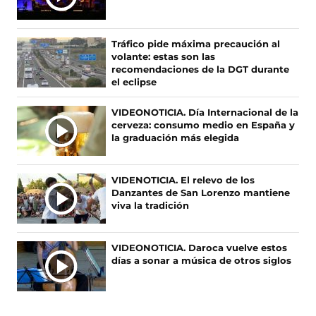
T
e
e
e
e
I
n
n
n
n
F
X
I
T
M
Tráfico pide máxima precaución al
a
(
n
i
A
volante: estas son las
c
s
s
k
S
recomendaciones de la DGT durante
e
e
t
T
el eclipse
N
b
a
a
o
O
o
b
g
k
VIDEONOTICIA. Día Internacional de la
T
o
r
r
(
cerveza: consumo medio en España y
I
k
e
a
s
la graduación más elegida
(
e
m
e
C
s
n
(
a
I
e
u
s
b
A
VIDENOTICIA. El relevo de los
a
n
e
r
Danzantes de San Lorenzo mantiene
S
b
a
a
e
viva la tradición
r
n
b
e
e
u
r
n
e
e
e
u
VIDEONOTICIA. Daroca vuelve estos
n
v
e
n
días a sonar a música de otros siglos
u
a
n
a
n
v
u
n
a
e
n
u
n
n
a
e