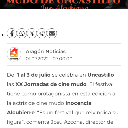
C
C
C
C
C
o
o
o
o
o
m
m
m
m
m
Aragón Noticias
p
p
p
p
p
a
a
a
a
a
01.07.2022 - 07:00:00
r
r
r
r
r
t
t
t
t
t
i
i
i
i
i
Del
1 al 3 de julio
se celebra en
Uncastillo
r
r
r
r
r
las
XX Jornadas de cine mudo
. El festival
e
p
p
p
p
n
o
o
o
o
tiene como protagonista en esta edición a
F
r
r
r
r
a
W
X
T
E
la actriz de cine mudo
Inocencia
c
h
(
e
m
e
a
s
l
a
Alcubierre
: “Es un festival que reivindica su
b
t
e
e
i
figura”, comenta Josu Azcona, director de
o
s
a
g
l
o
A
b
r
(