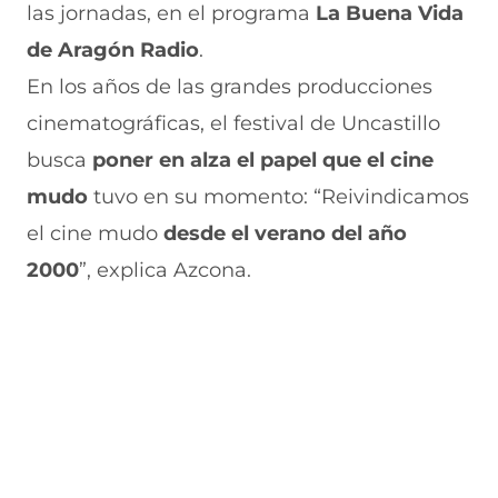
las jornadas, en el programa
La Buena Vida
k
p
r
a
s
(
p
e
m
e
de Aragón Radio
.
s
(
e
(
a
e
s
n
s
b
En los años de las grandes producciones
a
e
u
e
r
cinematográficas, el festival de Uncastillo
b
a
n
a
e
r
b
a
b
e
busca
poner en alza el papel que el cine
e
r
n
r
n
e
e
u
e
u
mudo
tuvo en su momento: “Reivindicamos
n
e
e
e
n
el cine mudo
u
n
v
n
desde el verano del año
a
n
u
a
u
n
2000
”, explica Azcona.
a
n
v
n
u
n
a
e
a
e
u
n
n
n
v
e
u
t
u
a
v
e
a
e
v
a
v
n
v
e
v
a
a
a
n
e
v
)
v
t
n
e
e
a
t
n
n
n
a
t
t
a