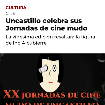
CULTURA
S
a
CINE
l
Uncastillo celebra sus
t
o
Jornadas de cine mudo
a
c
La vigésima edición resaltará la figura
o
n
de Ino Alcubierre
t
e
n
i
d
o