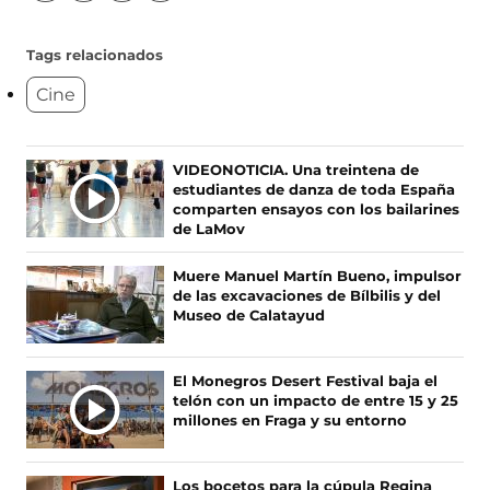
í
í
í
í
g
g
g
g
u
u
u
u
Tags relacionados
e
e
e
e
Cine
n
n
n
n
o
o
o
o
s
s
s
s
e
e
e
e
Ú
VIDEONOTICIA. Una treintena de
n
n
n
n
estudiantes de danza de toda España
L
F
X
I
T
comparten ensayos con los bailarines
T
a
(
n
i
de LaMov
c
s
s
k
I
e
e
t
T
M
Muere Manuel Martín Bueno, impulsor
b
a
a
o
A
de las excavaciones de Bílbilis y del
o
b
g
k
S
Museo de Calatayud
o
r
r
(
N
k
e
a
s
O
(
e
m
e
El Monegros Desert Festival baja el
s
n
(
a
T
telón con un impacto de entre 15 y 25
e
u
s
b
I
millones en Fraga y su entorno
a
n
e
r
C
b
a
a
e
I
r
n
b
e
A
Los bocetos para la cúpula Regina