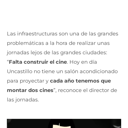
n
a
a
)
a
n
n
)
a
a
)
)
Las infraestructuras son una de las grandes
problemáticas a la hora de realizar unas
jornadas lejos de las grandes ciudades:
“
Falta construir el cine
. Hoy en día
Uncastillo no tiene un salón acondicionado
para proyectar y
cada año tenemos que
montar dos cines
”, reconoce el director de
las jornadas.