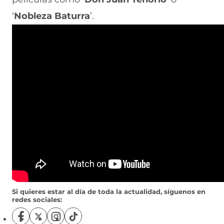
‘
Nobleza Baturra
’.
Si quieres estar al día de toda la actualidad, síguenos en
redes sociales:
S
S
S
S