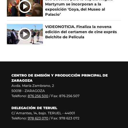
e
u
r
n
Martyrum se incorporan a la
S
e
e
e
u
exposición 'Goya, del Museo al
n
v
e
n
Palacio’
u
a
n
a
n
v
u
n
VIDEONOTICIA. Finaliza la novena
a
e
n
u
edición del certamen de cine exprés
n
n
a
e
Belchite de Película
u
t
n
v
e
a
u
a
v
n
e
v
a
a
v
e
v
)
a
n
e
v
t
n
e
a
CENTRO DE EMISIÓN Y PRODUCCIÓN PRINCIPAL DE
t
n
n
ZARAGOZA
a
t
a
Avda. María Zambrano, 2
n
a
)
50018 - ZARAGOZA
a
n
Teléfono:
876 256 500
/ Fax: 876 256 507
)
a
)
DELEGACIÓN DE TERUEL
C/ Amantes, 14, bajo. TERUEL - 44001
Teléfono:
978 623 070
/ Fax: 978 623 072