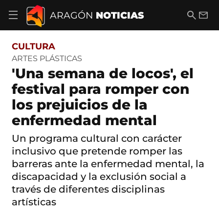
S
a
B
E
ARAGÓN
NOTICIAS
A
l
u
m
b
t
s
a
r
o
c
i
i
CULTURA
a
a
l
r
c
r
ARTES PLÁSTICAS
m
o
'Una semana de locos', el
e
n
n
t
festival para romper con
ú
e
d
los prejuicios de la
n
e
i
n
enfermedad mental
d
a
o
v
Un programa cultural con carácter
e
inclusivo que pretende romper las
g
a
barreras ante la enfermedad mental, la
c
discapacidad y la exclusión social a
i
ó
través de diferentes disciplinas
n
artísticas