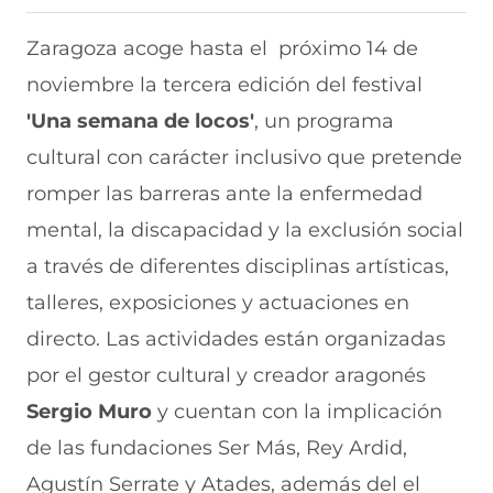
r
r
r
r
r
t
t
t
t
t
i
i
i
i
i
Zaragoza acoge hasta el próximo 14 de
r
r
r
r
r
noviembre la tercera edición del festival
e
p
p
p
p
n
o
o
o
o
'Una semana de locos'
, un programa
F
r
r
r
r
a
W
X
T
E
cultural con carácter inclusivo que pretende
c
h
(
e
m
e
a
s
l
a
romper las barreras ante la enfermedad
b
t
e
e
i
mental, la discapacidad y la exclusión social
o
s
a
g
l
o
A
b
r
(
a través de diferentes disciplinas artísticas,
k
p
r
a
s
(
p
e
m
e
talleres, exposiciones y actuaciones en
s
(
e
(
a
e
s
n
s
b
directo. Las actividades están organizadas
a
e
u
e
r
por el gestor cultural y creador aragonés
b
a
n
a
e
r
b
a
b
e
Sergio Muro
y cuentan con la implicación
e
r
n
r
n
e
e
u
e
u
de las fundaciones Ser Más, Rey Ardid,
n
e
e
e
n
Agustín Serrate y Atades, además del el
u
n
v
n
a