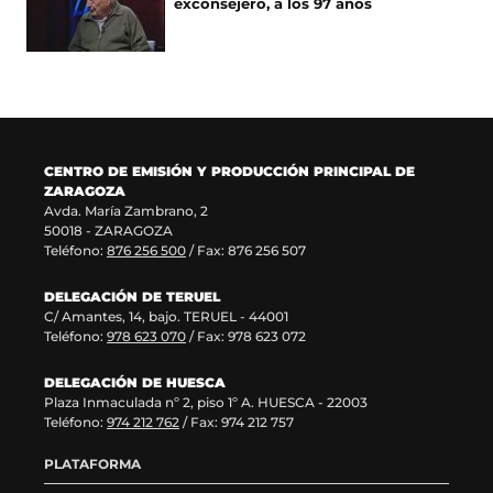
exconsejero, a los 97 años
u
a
n
a
n
v
u
n
a
e
n
u
n
n
a
e
u
t
n
v
e
a
u
a
v
n
e
v
a
a
v
e
CENTRO DE EMISIÓN Y PRODUCCIÓN PRINCIPAL DE
v
)
a
n
ZARAGOZA
e
v
t
Avda. María Zambrano, 2
n
e
a
50018 - ZARAGOZA
t
n
n
Teléfono:
876 256 500
/ Fax: 876 256 507
a
t
a
n
a
)
DELEGACIÓN DE TERUEL
a
n
C/ Amantes, 14, bajo. TERUEL - 44001
)
a
Teléfono:
978 623 070
/ Fax: 978 623 072
)
DELEGACIÓN DE HUESCA
Plaza Inmaculada nº 2, piso 1º A. HUESCA - 22003
Teléfono:
974 212 762
/ Fax: 974 212 757
PLATAFORMA