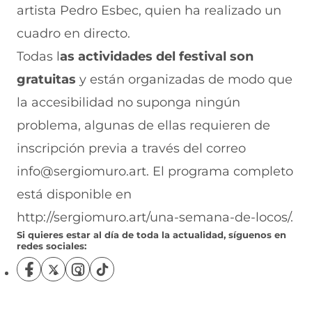
artista Pedro Esbec, quien ha realizado un
cuadro en directo.
Todas l
as actividades del festival son
gratuitas
y están organizadas de modo que
la accesibilidad no suponga ningún
problema, algunas de ellas requieren de
inscripción previa a través del correo
info@sergiomuro.art. El programa completo
está disponible en
http://sergiomuro.art/una-semana-de-locos/.
Si quieres estar al día de toda la actualidad, síguenos en
redes sociales:
S
S
S
S
í
í
í
í
g
g
g
g