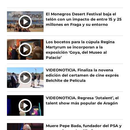
u
u
u
u
e
e
e
e
n
n
n
n
Ú
El Monegros Desert Festival baja el
o
o
o
o
telón con un impacto de entre 15 y 25
L
s
s
s
s
millones en Fraga y su entorno
T
e
e
e
e
I
n
n
n
n
F
X
I
T
M
Los bocetos para la cúpula Regina
a
(
n
i
A
Martyrum se incorporan a la
c
s
s
k
S
exposición 'Goya, del Museo al
e
e
t
T
Palacio’
N
b
a
a
o
O
o
b
g
k
VIDEONOTICIA. Finaliza la novena
T
o
r
r
(
edición del certamen de cine exprés
I
k
e
a
s
Belchite de Película
(
e
m
e
C
s
n
(
a
I
e
u
s
b
A
VIDEONOTICIA. Regresa ‘Jotalent’, el
a
n
e
r
talent show más popular de Aragón
S
b
a
a
e
r
n
b
e
e
u
r
n
e
e
e
u
Muere Pepe Bada, fundador del PSA y
n
v
e
n