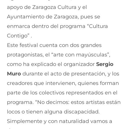
n
u
a
u
n
apoyo de Zaragoza Cultura y el
a
n
v
n
u
n
a
e
a
e
Ayuntamiento de Zaragoza, pues se
u
n
n
n
v
e
u
t
u
a
enmarca dentro del programa “Cultura
v
e
a
e
v
Contigo” .
a
v
n
v
e
v
a
a
a
n
Este festival cuenta con dos grandes
e
v
)
v
t
n
e
e
a
protagonistas, el “arte con mayúsculas”,
t
n
n
n
a
t
t
a
como ha explicado el organizador
Sergio
n
a
a
)
Muro
durante el acto de presentación, y los
a
n
n
)
a
a
creadores que intervienen, quienes forman
)
)
parte de los colectivos representados en el
programa. “No decimos: estos artistas están
locos o tienen alguna discapacidad.
Simplemente y con naturalidad vamos a