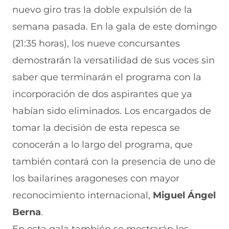
r
r
r
r
r
nuevo giro tras la doble expulsión de la
e
p
p
p
p
n
o
o
o
o
semana pasada. En la gala de este domingo
F
r
r
r
r
a
W
X
T
E
(21:35 horas), los nueve concursantes
c
h
(
e
m
e
a
s
l
a
demostrarán la versatilidad de sus voces sin
b
t
e
e
i
saber que terminarán el programa con la
o
s
a
g
l
o
A
b
r
(
incorporación de dos aspirantes que ya
k
p
r
a
s
(
p
e
m
e
habían sido eliminados. Los encargados de
s
(
e
(
a
e
s
n
s
b
tomar la decisión de esta repesca se
a
e
u
e
r
conocerán a lo largo del programa, que
b
a
n
a
e
r
b
a
b
e
también contará con la presencia de uno de
e
r
n
r
n
e
e
u
e
u
los bailarines aragoneses con mayor
n
e
e
e
n
reconocimiento internacional,
u
n
v
n
a
Miguel Ángel
n
u
a
u
n
Berna
.
a
n
v
n
u
n
a
e
a
e