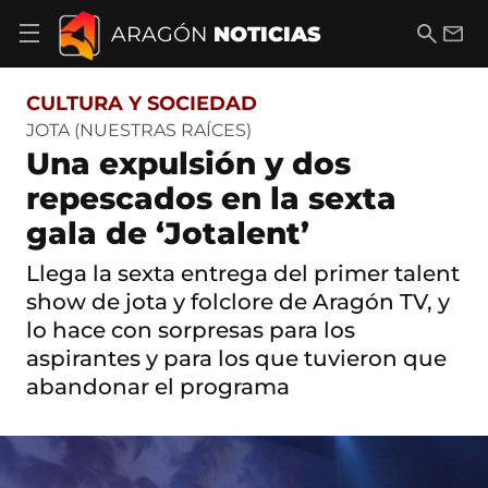
S
a
B
E
ARAGÓN
NOTICIAS
A
l
u
m
b
t
s
a
r
o
c
i
i
CULTURA Y SOCIEDAD
a
a
l
r
c
r
JOTA (NUESTRAS RAÍCES)
m
o
Una expulsión y dos
e
n
n
t
repescados en la sexta
ú
e
d
gala de ‘Jotalent’
n
e
i
n
d
Llega la sexta entrega del primer talent
a
o
v
show de jota y folclore de Aragón TV, y
e
lo hace con sorpresas para los
g
aspirantes y para los que tuvieron que
a
c
abandonar el programa
i
ó
n