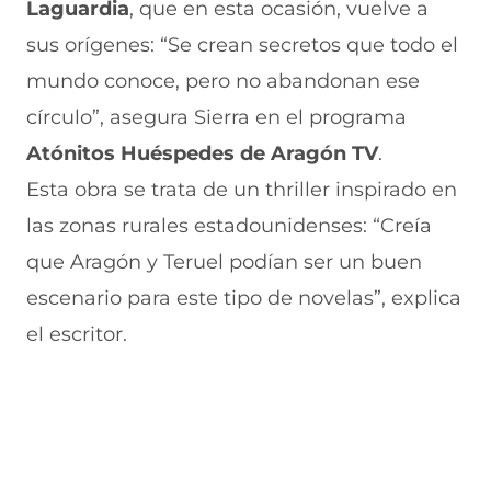
e
a
s
l
a
Laguardia
, que en esta ocasión, vuelve a
b
t
e
e
i
sus orígenes: “Se crean secretos que todo el
o
s
a
g
l
o
A
b
r
(
mundo conoce, pero no abandonan ese
k
p
r
a
s
(
p
e
m
e
círculo”, asegura Sierra en el programa
s
(
e
(
a
e
s
n
s
b
Atónitos Huéspedes de Aragón TV
.
a
e
u
e
r
Esta obra se trata de un thriller inspirado en
b
a
n
a
e
r
b
a
b
e
las zonas rurales estadounidenses: “Creía
e
r
n
r
n
e
e
u
e
u
que Aragón y Teruel podían ser un buen
n
e
e
e
n
escenario para este tipo de novelas”, explica
u
n
v
n
a
n
u
a
u
n
el escritor.
a
n
v
n
u
n
a
e
a
e
u
n
n
n
v
e
u
t
u
a
v
e
a
e
v
a
v
n
v
e
v
a
a
a
n
e
v
)
v
t