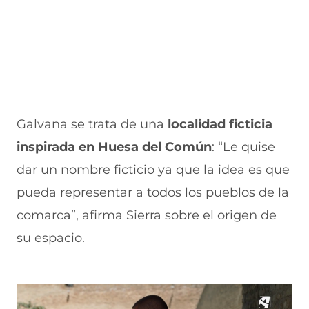
n
e
e
a
t
n
n
n
a
t
t
a
n
a
a
)
a
n
n
)
a
a
)
)
Galvana se trata de una
localidad ficticia
inspirada en Huesa del Común
: “Le quise
dar un nombre ficticio ya que la idea es que
pueda representar a todos los pueblos de la
comarca”, afirma Sierra sobre el origen de
su espacio.