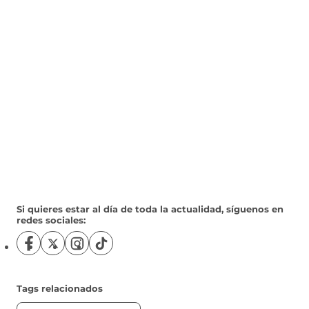
Si quieres estar al día de toda la actualidad, síguenos en
redes sociales:
S
S
S
S
í
í
í
í
g
g
g
g
u
u
u
u
Tags relacionados
e
e
e
e