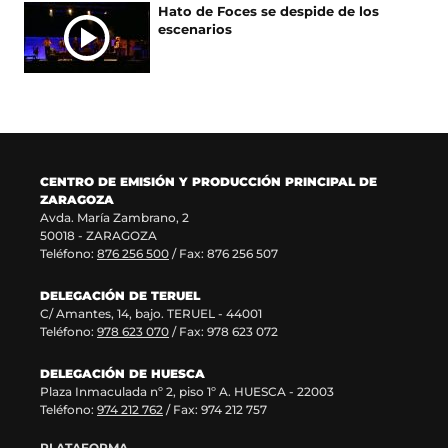
Hato de Foces se despide de los
a
e
n
u
escenarios
n
n
a
e
u
t
n
v
e
a
u
a
v
n
e
v
a
a
v
e
v
)
a
n
e
v
t
n
e
a
CENTRO DE EMISIÓN Y PRODUCCIÓN PRINCIPAL DE
t
n
n
ZARAGOZA
a
t
a
Avda. María Zambrano, 2
n
a
)
50018 - ZARAGOZA
a
n
Teléfono:
876 256 500
/ Fax: 876 256 507
)
a
)
DELEGACIÓN DE TERUEL
C/ Amantes, 14, bajo. TERUEL - 44001
Teléfono:
978 623 070
/ Fax: 978 623 072
DELEGACIÓN DE HUESCA
Plaza Inmaculada nº 2, piso 1º A. HUESCA - 22003
Teléfono:
974 212 762
/ Fax: 974 212 757
PLATAFORMA