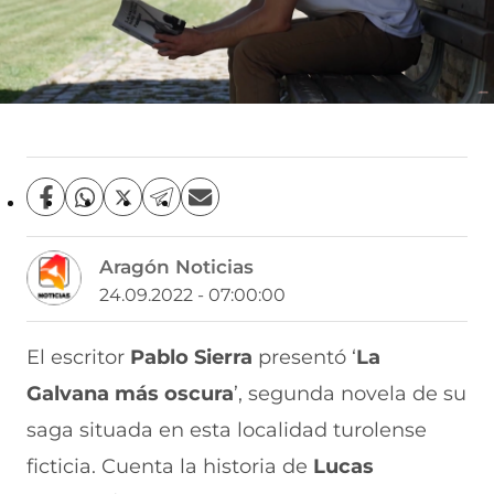
C
C
C
C
C
o
o
o
o
o
m
m
m
m
m
Aragón Noticias
p
p
p
p
p
a
a
a
a
a
24.09.2022 - 07:00:00
r
r
r
r
r
t
t
t
t
t
i
i
i
i
i
El escritor
Pablo Sierra
presentó ‘
La
r
r
r
r
r
Galvana más oscura
’, segunda novela de su
e
p
p
p
p
n
o
o
o
o
saga situada en esta localidad turolense
F
r
r
r
r
a
W
X
T
E
ficticia. Cuenta la historia de
Lucas
c
h
(
e
m