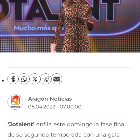
C
C
C
C
C
o
o
o
o
o
m
m
m
m
m
Aragón Noticias
p
p
p
p
p
a
a
a
a
a
08.04.2023 - 07:00:00
r
r
r
r
r
t
t
t
t
t
i
i
i
i
i
‘Jotalent’
enfila este domingo la fase final
r
r
r
r
r
de su segunda temporada con una gala
e
p
p
p
p