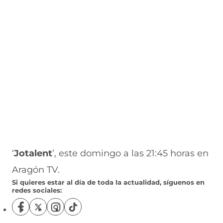
‘
Jotalent
’, este domingo a las 21:45 horas en
Aragón TV.
Si quieres estar al día de toda la actualidad, síguenos en
redes sociales:
S
S
S
S
í
í
í
í