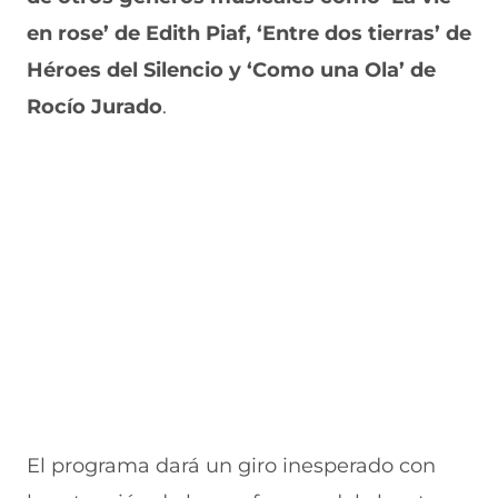
v
e
a
e
v
en rose’ de Edith Piaf, ‘Entre dos tierras’ de
a
v
n
v
e
v
a
a
a
n
Héroes del Silencio y ‘Como una Ola’ de
e
v
)
v
t
n
e
e
a
Rocío Jurado
.
t
n
n
n
a
t
t
a
n
a
a
)
a
n
n
)
a
a
)
)
El programa dará un giro inesperado con