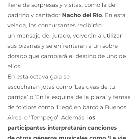
n
o
o
o
o
llena de sorpresas y visitas, como la del
F
r
r
r
r
a
W
X
T
E
padrino y cantador
Nacho del Río
. En esta
c
h
(
e
m
e
a
s
l
a
velada, los concursantes recibirán
b
t
e
e
i
un mensaje del jurado, volverán a utilizar
o
s
a
g
l
o
A
b
r
(
sus pizarras y se enfrentarán a un sobre
k
p
r
a
s
(
p
e
m
e
dorado que cambiará el destino de uno de
s
(
e
(
a
e
s
n
s
b
ellos.
a
e
u
e
r
En esta octava gala se
b
a
n
a
e
r
b
a
b
e
escucharán jotas como ‘Las uvas de tu
e
r
n
r
n
e
e
u
e
u
parrica’ o ‘En la esquina de la plaza’ y temas
n
e
e
e
n
de folclore como ‘Llegó en barco a Buenos
u
n
v
n
a
n
u
a
u
n
Aires’ o ‘Tempego’. Además, l
os
a
n
v
n
u
n
a
e
a
e
participantes interpretarán canciones
u
n
n
n
v
e
u
t
u
a
de otros géneros musicales como ‘La vie