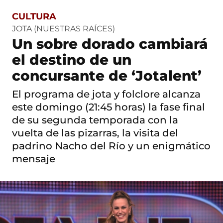
CULTURA
S
a
JOTA (NUESTRAS RAÍCES)
l
Un sobre dorado cambiará
t
o
el destino de un
a
c
concursante de ‘Jotalent’
o
n
El programa de jota y folclore alcanza
t
este domingo (21:45 horas) la fase final
e
n
de su segunda temporada con la
i
vuelta de las pizarras, la visita del
d
o
padrino Nacho del Río y un enigmático
mensaje