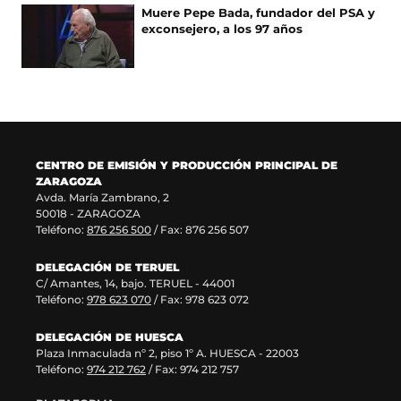
e
e
e
u
Muere Pepe Bada, fundador del PSA y
n
v
e
n
exconsejero, a los 97 años
u
a
n
a
n
v
u
n
a
e
n
u
n
n
a
e
u
t
n
v
e
a
u
a
v
n
e
v
a
a
v
e
CENTRO DE EMISIÓN Y PRODUCCIÓN PRINCIPAL DE
v
)
a
n
ZARAGOZA
e
v
t
Avda. María Zambrano, 2
n
e
a
50018 - ZARAGOZA
t
n
n
Teléfono:
876 256 500
/ Fax: 876 256 507
a
t
a
n
a
)
DELEGACIÓN DE TERUEL
a
n
C/ Amantes, 14, bajo. TERUEL - 44001
)
a
Teléfono:
978 623 070
/ Fax: 978 623 072
)
DELEGACIÓN DE HUESCA
Plaza Inmaculada nº 2, piso 1º A. HUESCA - 22003
Teléfono:
974 212 762
/ Fax: 974 212 757