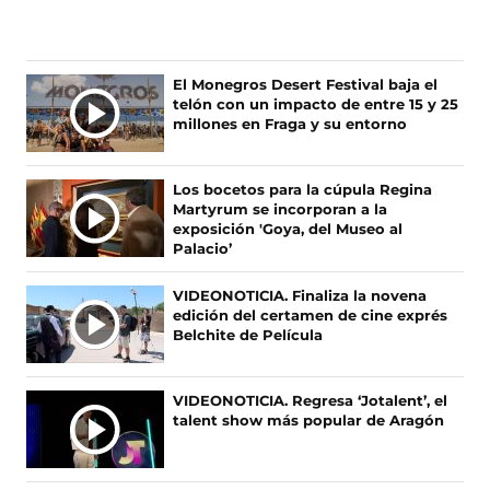
g
g
g
g
u
u
u
u
e
e
e
e
n
n
n
n
Ú
El Monegros Desert Festival baja el
o
o
o
o
telón con un impacto de entre 15 y 25
L
s
s
s
s
millones en Fraga y su entorno
T
e
e
e
e
I
n
n
n
n
F
X
I
T
M
Los bocetos para la cúpula Regina
a
(
n
i
A
Martyrum se incorporan a la
c
s
s
k
S
exposición 'Goya, del Museo al
e
e
t
T
Palacio’
N
b
a
a
o
O
o
b
g
k
VIDEONOTICIA. Finaliza la novena
T
o
r
r
(
edición del certamen de cine exprés
I
k
e
a
s
Belchite de Película
(
e
m
e
C
s
n
(
a
I
e
u
s
b
A
VIDEONOTICIA. Regresa ‘Jotalent’, el
a
n
e
r
talent show más popular de Aragón
S
b
a
a
e
r
n
b
e
e
u
r
n