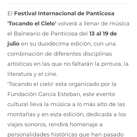
r
r
r
r
r
t
t
t
t
t
i
i
i
i
i
El
Festival Internacional de Panticosa
r
r
r
r
r
'Tocando el Cielo'
volverá a llenar de música
e
p
p
p
p
n
o
o
o
o
el Balneario de Panticosa del
13 al 19 de
F
r
r
r
r
a
W
X
T
E
julio
en su duodécima edición, con una
c
h
(
e
m
e
a
s
l
a
combinación de diferentes disciplinas
b
t
e
e
i
artísticas en las que no faltarán la pintura, la
o
s
a
g
l
o
A
b
r
(
literatura y el cine.
k
p
r
a
s
(
p
e
m
e
'Tocando el cielo' esta organizado por la
s
(
e
(
a
e
s
n
s
b
Fundación García Esteban, este evento
a
e
u
e
r
cultural lleva la música a lo más alto de las
b
a
n
a
e
r
b
a
b
e
montañas y en esta edición, dedicada a los
e
r
n
r
n
e
e
u
e
u
viajes sonoros, rendirá homenaje a
n
e
e
e
n
personalidades históricas que han pasado
u
n
v
n
a