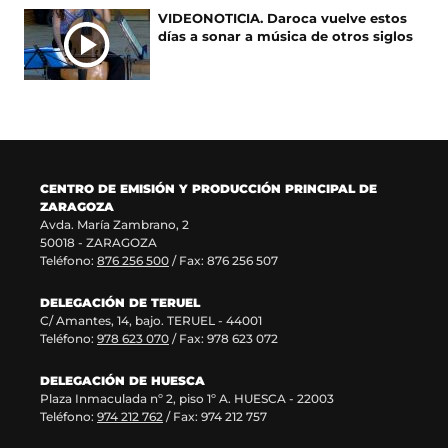
e
e
e
u
VIDEONOTICIA. Daroca vuelve estos
n
v
e
n
días a sonar a música de otros siglos
u
a
n
a
n
v
u
n
a
e
n
u
n
n
a
e
u
t
n
v
e
a
u
a
v
n
e
v
a
a
v
e
CENTRO DE EMISIÓN Y PRODUCCIÓN PRINCIPAL DE
v
)
a
n
ZARAGOZA
e
v
t
Avda. María Zambrano, 2
n
e
a
50018 - ZARAGOZA
t
n
n
Teléfono:
876 256 500
/ Fax: 876 256 507
a
t
a
n
a
)
DELEGACIÓN DE TERUEL
a
n
C/ Amantes, 14, bajo. TERUEL - 44001
)
a
Teléfono:
978 623 070
/ Fax: 978 623 072
)
DELEGACIÓN DE HUESCA
Plaza Inmaculada nº 2, piso 1º A. HUESCA - 22003
Teléfono:
974 212 762
/ Fax: 974 212 757