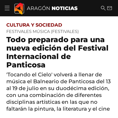
S
a
B
E
ARAGÓN
NOTICIAS
A
l
u
m
b
t
s
a
r
o
c
i
i
CULTURA Y SOCIEDAD
a
a
l
r
c
r
FESTIVALES MÚSICA (FESTIVALES)
m
o
Todo preparado para una
e
n
n
t
nueva edición del Festival
ú
e
d
Internacional de
n
e
i
n
Panticosa
d
a
o
v
'Tocando el Cielo' volverá a llenar de
e
música el Balneario de Panticosa del 13
g
a
al 19 de julio en su duodécima edición,
c
con una combinación de diferentes
i
ó
disciplinas artísticas en las que no
n
faltarán la pintura, la literatura y el cine