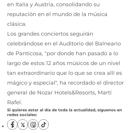
en Italia y Austria, consolidando su
reputación en el mundo de la música
clásica.
Los grandes conciertos seguirán
celebrándose en el Auditorio del Balneario
de Panticosa, "por donde han pasado a lo
largo de estos 12 años músicos de un nivel
tan extraordinario que lo que se crea allí es
mágico y especial", ha recordado el director
general de Nozar Hotels&Resorts, Martí
Rafel.
Si quieres estar al día de toda la actualidad, síguenos en
redes sociales:
S
S
S
S
í
í
í
í