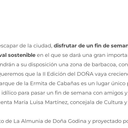
u
n
n
u
a
n
n
a
u
n
e
u
v
e
a
v
v
a
escapar de la ciudad,
disfrutar de un fin de sema
e
v
n
e
val sostenible
en el que se dará una gran importan
t
n
 tendrán a su disposición una zona de barbacoa, con
a
t
n
a
“Queremos que la II Edición del DOÑA vaya crecie
a
n
)
a
 Parque de la Ermita de Cabañas es un lugar único 
)
 e idílico para pasar un fin de semana con amigos y
nta María Luisa Martínez, concejala de Cultura y
nto de La Almunia de Doña Godina y proyectado po