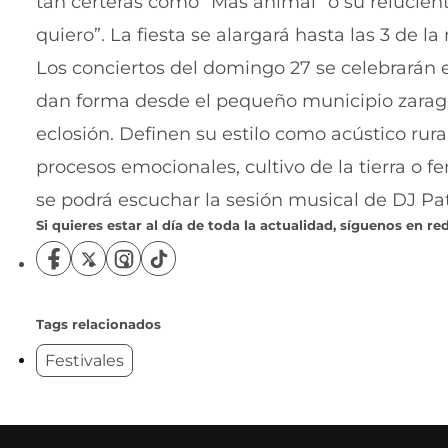
tan certeras como “Más animal” o su relucien
quiero”. La fiesta se alargará hasta las 3 de l
Los conciertos del domingo 27 se celebrarán en
dan forma desde el pequeño municipio zarago
eclosión. Definen su estilo como acústico rur
procesos emocionales, cultivo de la tierra o f
se podrá escuchar la sesión musical de DJ Pati
Si quieres estar al día de toda la actualidad, síguenos en red
S
S
S
S
í
í
í
í
g
g
g
g
u
u
u
u
Tags relacionados
e
e
e
e
Festivales
n
n
n
n
o
o
o
o
s
s
s
s
e
e
e
e
n
n
n
n