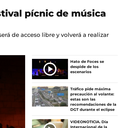
stival pícnic de música
rá de acceso libre y volverá a realizar
Ú
Hato de Foces se
despide de los
L
escenarios
T
I
M
Tráfico pide máxima
A
precaución al volante:
S
estas son las
recomendaciones de la
N
DGT durante el eclipse
O
T
VIDEONOTICIA. Día
I
Internacional de la