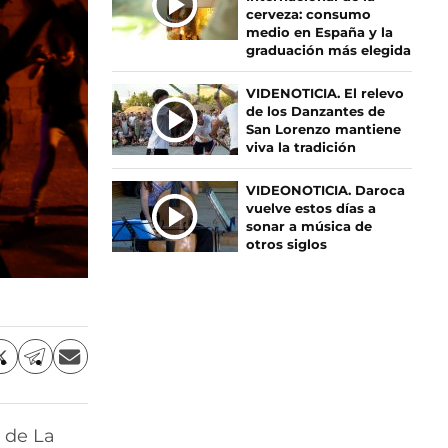
C
cerveza: consumo
I
medio en España y la
graduación más elegida
A
S
VIDENOTICIA. El relevo
de los Danzantes de
San Lorenzo mantiene
viva la tradición
VIDEONOTICIA. Daroca
vuelve estos días a
sonar a música de
otros siglos
C
C
C
o
o
o
m
m
m
p
p
p
 de La
a
a
a