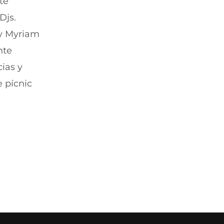
te
Djs.
i y Myriam
nte
cias y
e pícnic