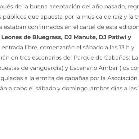
r
r
ués de la buena aceptación del año pasado, regr
t
t
i
i
s públicos que apuesta por la música de raíz y la tr
r
r
 estaban confirmados en el cartel de esta edición
e
p
n
o
s Leones de Bluegrass, DJ Manute, DJ Patiwi y
F
r
a
W
e entrada libre, comenzarán el sábado a las 13 h y
c
h
e
a
uirán en tres escenarios del Parque de Cabañas: L
b
t
opuestas de vanguardia) y Escenario Ambar (los co
o
s
o
A
s guiadas a la ermita de cabañas por la Asociación
k
p
(
p
án a cabo el sábado y domingo, ambos días a las 1
s
(
e
s
a
e
b
a
r
b
e
r
e
e
n
e