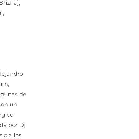
rizna),
),
Alejandro
bum,
Algunas de
 con un
rgico
ada por Dj
 o a los