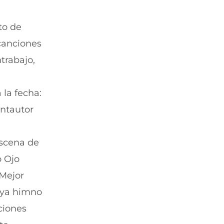
to de
 canciones
trabajo,
 la fecha:
antautor
escena de
o Ojo
‘Mejor
 ya himno
ciones