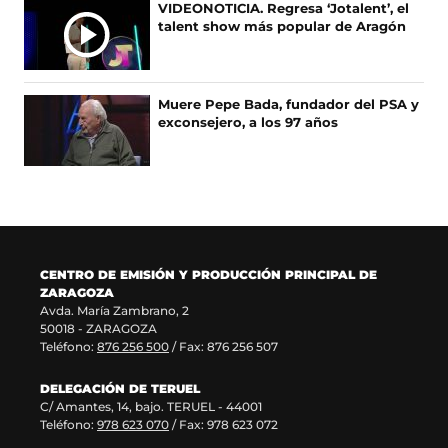
A
VIDEONOTICIA. Regresa ‘Jotalent’, el
e
u
r
n
talent show más popular de Aragón
S
e
e
e
u
n
v
e
n
u
a
n
a
n
v
u
n
Muere Pepe Bada, fundador del PSA y
a
e
n
u
exconsejero, a los 97 años
n
n
a
e
u
t
n
v
e
a
u
a
v
n
e
v
a
a
v
e
v
)
a
n
e
v
t
n
e
a
CENTRO DE EMISIÓN Y PRODUCCIÓN PRINCIPAL DE
t
n
n
ZARAGOZA
a
t
a
Avda. María Zambrano, 2
n
a
)
50018 - ZARAGOZA
a
n
Teléfono:
876 256 500
/ Fax: 876 256 507
)
a
)
DELEGACIÓN DE TERUEL
C/ Amantes, 14, bajo. TERUEL - 44001
Teléfono:
978 623 070
/ Fax: 978 623 072