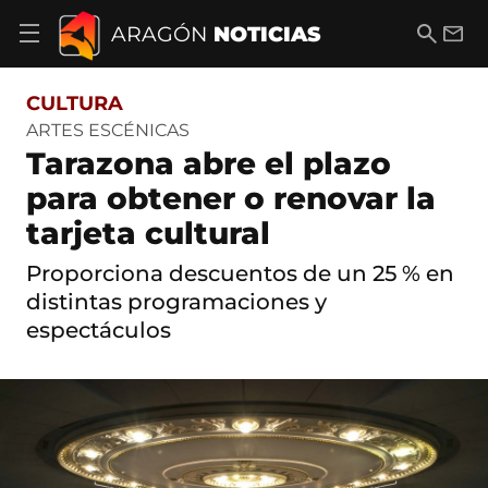
S
a
B
E
ARAGÓN
NOTICIAS
A
l
u
m
b
t
s
a
r
o
c
i
i
CULTURA
a
a
l
r
c
r
ARTES ESCÉNICAS
m
o
Tarazona abre el plazo
e
n
n
t
para obtener o renovar la
ú
e
d
tarjeta cultural
n
e
i
n
d
Proporciona descuentos de un 25 % en
a
o
v
distintas programaciones y
e
espectáculos
g
a
c
i
ó
n