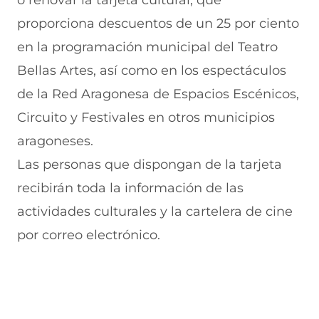
o renovar la tarjeta cultural, que
F
r
r
r
r
a
W
X
T
E
proporciona descuentos de un 25 por ciento
c
h
(
e
m
e
a
s
l
a
en la programación municipal del Teatro
b
t
e
e
i
Bellas Artes, así como en los espectáculos
o
s
a
g
l
o
A
b
r
(
de la Red Aragonesa de Espacios Escénicos,
k
p
r
a
s
(
p
e
m
e
Circuito y Festivales en otros municipios
s
(
e
(
a
e
s
n
s
b
aragoneses.
a
e
u
e
r
Las personas que dispongan de la tarjeta
b
a
n
a
e
r
b
a
b
e
recibirán toda la información de las
e
r
n
r
n
e
e
u
e
u
actividades culturales y la cartelera de cine
n
e
e
e
n
por correo electrónico.
u
n
v
n
a
n
u
a
u
n
a
n
v
n
u
n
a
e
a
e
u
n
n
n
v
e
u
t
u
a
v
e
a
e
v