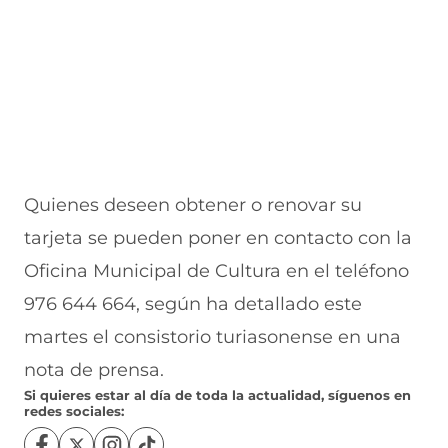
a
v
n
v
e
v
a
a
a
n
e
v
)
v
t
n
e
e
a
t
n
n
n
a
t
t
a
n
a
a
)
a
n
n
)
a
a
)
)
Quienes deseen obtener o renovar su
tarjeta se pueden poner en contacto con la
Oficina Municipal de Cultura en el teléfono
976 644 664, según ha detallado este
martes el consistorio turiasonense en una
nota de prensa.
Si quieres estar al día de toda la actualidad, síguenos en
redes sociales: