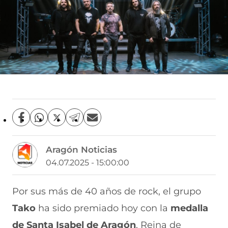
C
C
C
C
C
o
o
o
o
o
m
m
m
m
m
Aragón Noticias
p
p
p
p
p
a
a
a
a
a
04.07.2025 - 15:00:00
r
r
r
r
r
t
t
t
t
t
i
i
i
i
i
Por sus más de 40 años de rock, el grupo
r
r
r
r
r
Tako
ha sido premiado hoy con la
medalla
e
p
p
p
p
n
o
o
o
o
de Santa Isabel de Aragón
, Reina de
F
r
r
r
r