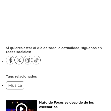
Si quieres estar al día de toda la actualidad, síguenos en
redes sociales:
S
S
S
S
í
í
í
í
g
g
g
g
u
u
u
u
Tags relacionados
e
e
e
e
Música
n
n
n
n
o
o
o
o
s
s
s
s
e
e
e
e
Ú
Hato de Foces se despide de los
n
n
n
n
escenarios
L
F
X
I
T