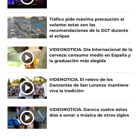
T
a
(
n
i
c
s
s
k
I
e
e
t
T
M
Tráfico pide máxima precaución al
b
a
a
o
A
volante: estas son las
o
b
g
k
S
recomendaciones de la DGT durante
o
r
r
(
el eclipse
N
k
e
a
s
O
(
e
m
e
VIDEONOTICIA. Día Internacional de la
s
n
(
a
T
cerveza: consumo medio en España y
e
u
s
b
I
la graduación más elegida
a
n
e
r
C
b
a
a
e
I
r
n
b
e
A
VIDENOTICIA. El relevo de los
e
u
r
n
Danzantes de San Lorenzo mantiene
S
e
e
e
u
viva la tradición
n
v
e
n
u
a
n
a
n
v
u
n
VIDEONOTICIA. Daroca vuelve estos
a
e
n
u
días a sonar a música de otros siglos
n
n
a
e
u
t
n
v
e
a
u
a
v
n
e
v