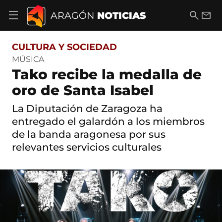
S
a
B
E
ARAGÓN
NOTICIAS
A
l
u
m
b
t
s
a
r
o
c
i
i
CULTURA Y SOCIEDAD
a
a
l
r
c
r
MÚSICA
m
o
Tako recibe la medalla de
e
n
n
t
oro de Santa Isabel
ú
e
d
n
La Diputación de Zaragoza ha
e
i
n
entregado el galardón a los miembros
d
a
o
de la banda aragonesa por sus
v
e
relevantes servicios culturales
g
a
c
i
ó
n