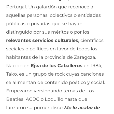
a
W
X
T
E
Portugal. Un galardón que reconoce a
c
h
(
e
m
e
a
s
l
a
aquellas personas, colectivos o entidades
b
t
e
e
i
públicas o privadas que se hayan
o
s
a
g
l
o
A
b
r
(
distinguido por sus méritos o por los
k
p
r
a
s
(
p
e
m
e
relevantes servicios culturales
, científicos,
s
(
e
(
a
e
s
n
s
b
sociales o políticos en favor de todos los
a
e
u
e
r
habitantes de la provincia de Zaragoza.
b
a
n
a
e
r
b
a
b
e
Nacido en
Ejea de los Caballeros
en 1984,
e
r
n
r
n
e
e
u
e
u
Tako, es un grupo de rock cuyas canciones
n
e
e
e
n
se alimentan de contenido poético y social.
u
n
v
n
a
n
u
a
u
n
Empezaron versionando temas de Los
a
n
v
n
u
n
a
e
a
e
Beatles, ACDC o Loquillo hasta que
u
n
n
n
v
e
u
t
u
a
lanzaron su primer disco
Me lo acabo de
v
e
a
e
v