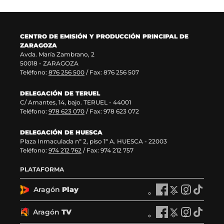
a
a
v
e
v
)
a
n
e
v
t
n
e
a
CENTRO DE EMISIÓN Y PRODUCCIÓN PRINCIPAL DE
t
n
n
ZARAGOZA
a
t
a
Avda. María Zambrano, 2
n
a
)
50018 - ZARAGOZA
a
n
Teléfono:
876 256 500
/ Fax: 876 256 507
)
a
)
DELEGACIÓN DE TERUEL
C/ Amantes, 14, bajo. TERUEL - 44001
Teléfono:
978 623 070
/ Fax: 978 623 072
DELEGACIÓN DE HUESCA
Plaza Inmaculada nº 2, piso 1º A. HUESCA - 22003
Teléfono:
974 212 762
/ Fax: 974 212 757
PLATAFORMA
Aragón
Play
A
A
A
A
r
r
r
r
a
a
a
a
Aragón
TV
A
A
A
A
g
g
g
g