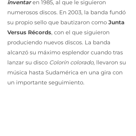
inventar
en 1985, al que le siguieron
a
v
n
v
e
v
a
a
a
n
numerosos discos. En 2003, la banda fundó
e
v
)
v
t
n
e
e
a
su propio sello que bautizaron como
Junta
t
n
n
n
a
t
t
a
Versus Récords
, con el que siguieron
n
a
a
)
produciendo nuevos discos. La banda
a
n
n
)
a
a
alcanzó su máximo esplendor cuando tras
)
)
lanzar su disco
Colorín colorado
, llevaron su
música hasta Sudamérica en una gira con
un importante seguimiento.