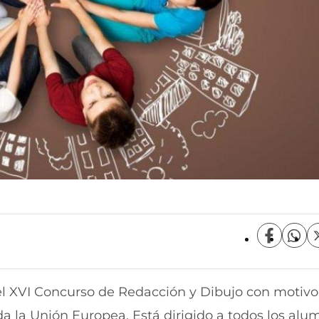
C
C
o
o
m
m
p
p
 XVI Concurso de Redacción y Dibujo con motivo
a
a
r
r
a la Unión Europea. Está dirigido a todos los alu