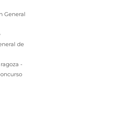
ón General
e
eneral de
aragoza -
 Concurso