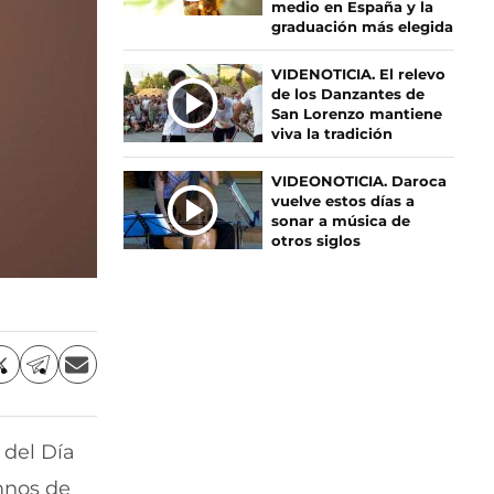
I
medio en España y la
graduación más elegida
A
S
VIDENOTICIA. El relevo
de los Danzantes de
San Lorenzo mantiene
viva la tradición
VIDEONOTICIA. Daroca
vuelve estos días a
sonar a música de
otros siglos
C
C
C
o
o
o
m
m
m
p
p
p
 del Día
a
a
a
r
r
r
mnos de