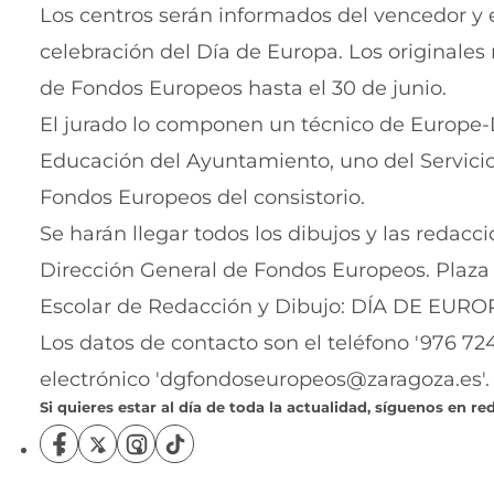
Los centros serán informados del vencedor y e
celebración del Día de Europa. Los originale
de Fondos Europeos hasta el 30 de junio.
El jurado lo componen un técnico de Europe-D
Educación del Ayuntamiento, uno del Servicio
Fondos Europeos del consistorio.
Se harán llegar todos los dibujos y las redacc
Dirección General de Fondos Europeos. Plaza d
Escolar de Redacción y Dibujo: DÍA DE EUROP
Los datos de contacto son el teléfono '976 724 
electrónico 'dgfondoseuropeos@zaragoza.es'.
Si quieres estar al día de toda la actualidad, síguenos en red
S
S
S
S
í
í
í
í