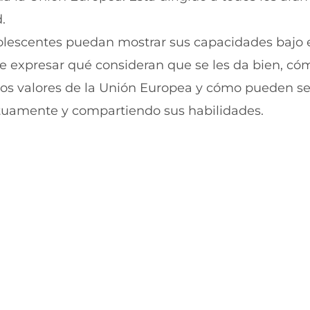
t
t
i
i
.
r
r
dolescentes puedan mostrar sus capacidades bajo el
e
p
n
o
e expresar qué consideran que se les da bien, có
F
r
a
W
los valores de la Unión Europea y cómo pueden se
c
h
e
a
uamente y compartiendo sus habilidades.
b
t
o
s
o
A
k
p
(
p
s
(
e
s
a
e
b
a
r
b
e
r
e
e
n
e
u
n
n
u