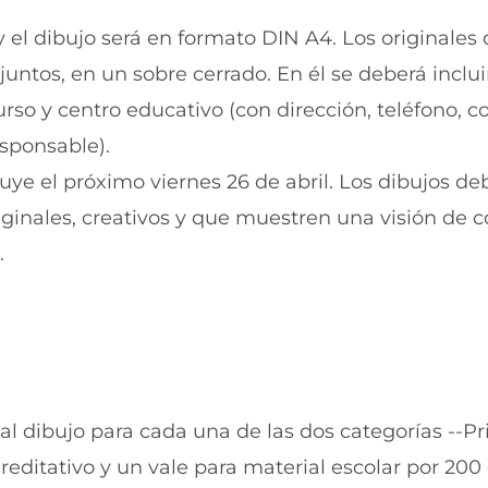
a
n
n
a
 el dibujo será en formato DIN A4. Los originales
u
n
untos, en un sobre cerrado. En él se deberá incluir
e
u
v
e
rso y centro educativo (con dirección, teléfono, c
a
v
v
a
sponsable).
e
v
n
e
luye el próximo viernes 26 de abril. Los dibujos d
t
n
iginales, creativos y que muestren una visión de c
a
t
n
a
.
a
n
)
a
)
al dibujo para cada una de las dos categorías --Pr
editativo y un vale para material escolar por 200 