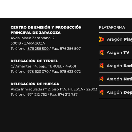
g
g
g
g
u
u
u
u
e
e
e
e
n
n
n
n
o
o
o
o
CENTRO DE EMISIÓN Y PRODUCCIÓN
PLATAFORMA
s
s
s
s
PRINCIPAL DE ZARAGOZA
e
e
e
e
Avda. María Zambrano, 2
n
n
n
n
Aragón
Pla
50018 - ZARAGOZA
F
X
I
T
Teléfono:
876 256 500
/ Fax: 876 256 507
a
(
n
i
Aragón
TV
c
s
s
k
DELEGACIÓN DE TERUEL
e
e
t
T
Aragón
Rad
C/ Amantes, 14, bajo. TERUEL - 44001
b
a
a
o
Teléfono:
978 623 070
/ Fax: 978 623 072
o
b
g
k
o
r
r
(
Aragón
Not
k
e
a
s
DELEGACIÓN DE HUESCA
Plaza Inmaculada nº 2, piso 1º A. HUESCA - 22003
(
e
m
e
Aragón
Dep
Teléfono:
974 212 762
/ Fax: 974 212 757
s
n
(
a
e
u
s
b
a
n
e
r
b
a
a
e
r
n
b
e
e
u
r
n
e
e
e
u