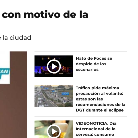
 con motivo de la
 la ciudad
Ú
Hato de Foces se
despide de los
L
escenarios
T
I
M
Tráfico pide máxima
A
precaución al volante:
S
estas son las
recomendaciones de la
N
DGT durante el eclipse
O
T
VIDEONOTICIA. Día
I
Internacional de la
C
cerveza: consumo