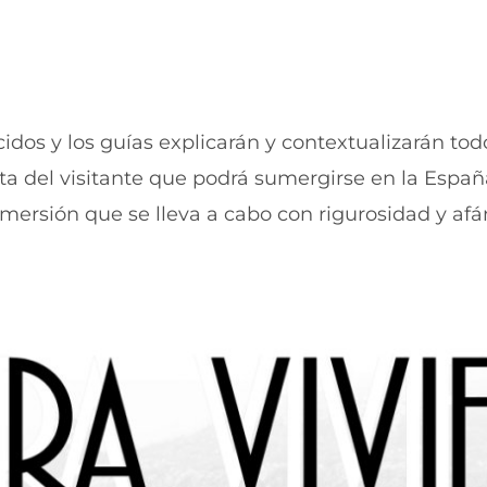
u
n
e
u
v
e
a
v
v
a
e
v
n
e
idos y los guías explicarán y contextualizarán tod
t
n
a del visitante que podrá sumergirse en la Españ
a
t
n
a
nmersión que se lleva a cabo con rigurosidad y afá
a
n
)
a
)