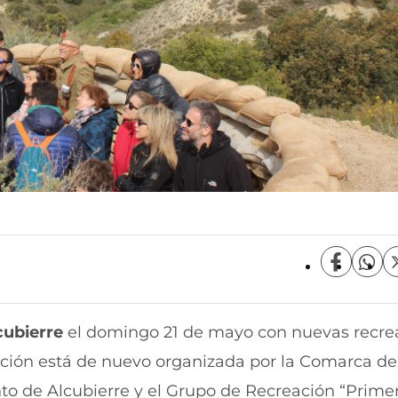
C
C
o
o
m
m
p
p
lcubierre
el domingo 21 de mayo con nuevas recre
a
a
r
r
dición está de nuevo organizada por la Comarca de
t
t
i
i
o de Alcubierre y el Grupo de Recreación “Primer