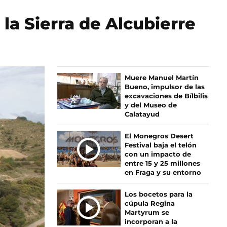
 la Sierra de Alcubierre
Ú
Muere Manuel Martín
Bueno, impulsor de las
L
excavaciones de Bílbilis
T
y del Museo de
I
Calatayud
M
A
El Monegros Desert
S
Festival baja el telón
con un impacto de
N
entre 15 y 25 millones
O
en Fraga y su entorno
T
I
Los bocetos para la
C
cúpula Regina
I
Martyrum se
incorporan a la
A