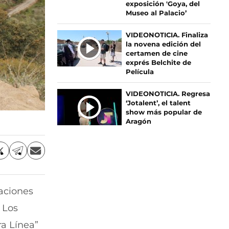
exposición 'Goya, del
S
Museo al Palacio’
VIDEONOTICIA. Finaliza
la novena edición del
certamen de cine
exprés Belchite de
Película
VIDEONOTICIA. Regresa
‘Jotalent’, el talent
show más popular de
Aragón
C
C
C
o
o
o
m
m
m
p
p
p
aciones
a
a
a
r
r
r
 Los
t
t
t
i
i
i
a Línea”