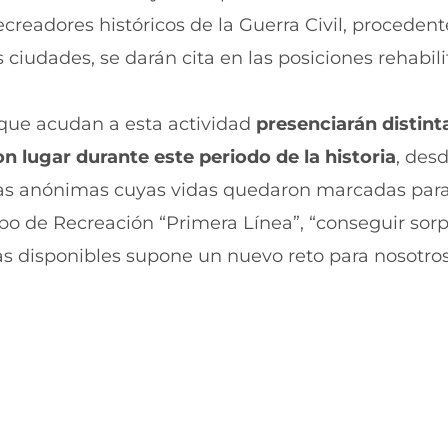
r
r
readores históricos de la Guerra Civil, procedent
e
p
n
o
 ciudades, se darán cita en las posiciones rehabil
F
r
a
W
c
h
e
a
 que acudan a esta actividad
presenciarán distint
b
t
n lugar durante este periodo de la historia
, des
o
s
o
A
nas anónimas cuyas vidas quedaron marcadas par
k
p
(
p
po de Recreación “Primera Línea”, “conseguir sor
s
(
e
s
zas disponibles supone un nuevo reto para nosotros
a
e
b
a
r
b
e
r
e
e
n
e
u
n
n
u
a
n
n
a