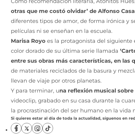
Como recomendación literaria, Atónitos Hu
otras que me costó olvidar’ de Alfonso Casa
diferentes tipos de amor, de forma irónica y 
películas ni se enseñan en la escuela.
Marisa Royo
es la protagonista del siguiente
color dorado de su última serie llamada
‘Cart
entre sus obras más características, en las q
de materiales reciclados de la basura y mezc
llevan de viaje por otros planetas.
Y para terminar, u
na reflexión musical sobre
videoclip, grabado en su casa durante la cuar
la procrastinación del ser humano en la vida
Si quieres estar al día de toda la actualidad, síguenos en red
S
S
S
S