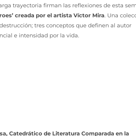
i
i
rga trayectoria firman las reflexiones de esta se
r
r
roes’ creada por el artista Víctor Mira
. Una colec
e
p
n
o
destrucción; tres conceptos que definen al autor
F
r
a
W
cial e intensidad por la vida.
c
h
e
a
b
t
o
s
o
A
k
p
(
p
s
(
e
s
a
e
b
a
r
b
e
r
e
e
n
e
u
n
n
u
sa, Catedrático de Literatura Comparada en la