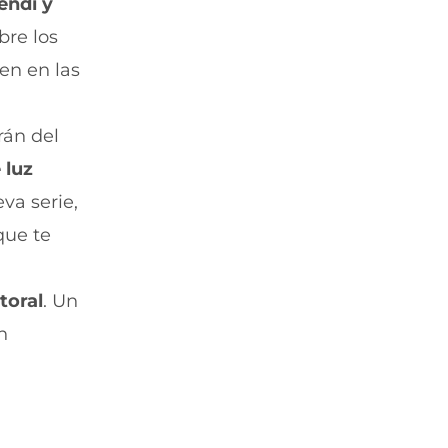
endí y
bre los
en en las
rán del
 luz
eva serie,
que te
toral
. Un
n