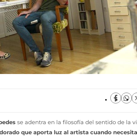
C
C
o
o
m
m
p
p
pedes
se adentra en la filosofía del sentido de la vi
a
a
r
r
o dorado que aporta luz al artista cuando necesit
t
t