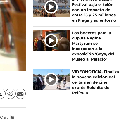
Festival baja el telón
A
con un impacto de
S
entre 15 y 25 millones
en Fraga y su entorno
Los bocetos para la
cúpula Regina
Martyrum se
incorporan a la
exposición 'Goya, del
Museo al Palacio’
VIDEONOTICIA. Finaliza
la novena edición del
certamen de cine
exprés Belchite de
Película
C
C
C
o
o
o
m
m
m
p
p
p
da, l
a
a
a
a
r
r
r
a
t
t
t