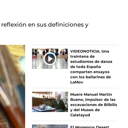
reflexión en sus definiciones y
Ú
VIDEONOTICIA. Una
treintena de
L
estudiantes de danza
T
de toda España
I
comparten ensayos
M
con los bailarines de
LaMov
A
S
Muere Manuel Martín
N
Bueno, impulsor de las
O
excavaciones de Bílbilis
T
y del Museo de
I
Calatayud
C
I
El Monegros Desert