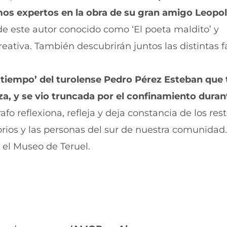
a
n
n
a
os expertos en la obra de su gran amigo Leopo
u
n
 de este autor conocido como ‘El poeta maldito’ y
e
u
v
e
eativa. También descubrirán juntos las distintas f
a
v
v
a
e
v
n
e
l tiempo’ del turolense Pedro Pérez Esteban que
t
n
a, y se vio truncada por el confinamiento duran
a
t
n
a
afo reflexiona, refleja y deja constancia de los res
a
n
)
a
orios y las personas del sur de nuestra comunidad.
)
 el Museo de Teruel.