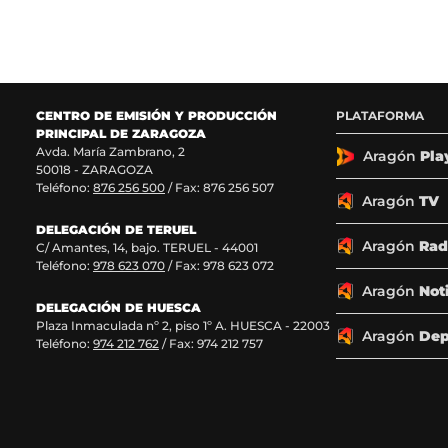
í
í
í
í
g
g
g
g
u
u
u
u
e
e
e
e
n
n
n
n
o
o
o
o
CENTRO DE EMISIÓN Y PRODUCCIÓN
PLATAFORMA
s
s
s
s
PRINCIPAL DE ZARAGOZA
e
e
e
e
Avda. María Zambrano, 2
n
n
n
n
Aragón
Pla
50018 - ZARAGOZA
F
X
I
T
Teléfono:
876 256 500
/ Fax: 876 256 507
a
(
n
i
Aragón
TV
c
s
s
k
DELEGACIÓN DE TERUEL
e
e
t
T
Aragón
Rad
C/ Amantes, 14, bajo. TERUEL - 44001
b
a
a
o
Teléfono:
978 623 070
/ Fax: 978 623 072
o
b
g
k
o
r
r
(
Aragón
Not
k
e
a
s
DELEGACIÓN DE HUESCA
Plaza Inmaculada nº 2, piso 1º A. HUESCA - 22003
(
e
m
e
Aragón
Dep
Teléfono:
974 212 762
/ Fax: 974 212 757
s
n
(
a
e
u
s
b
a
n
e
r
b
a
a
e
r
n
b
e
e
u
r
n