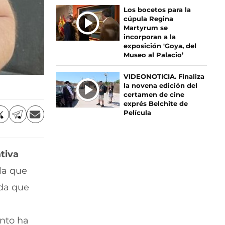
Los bocetos para la
cúpula Regina
Martyrum se
incorporan a la
exposición 'Goya, del
Museo al Palacio’
VIDEONOTICIA. Finaliza
la novena edición del
certamen de cine
exprés Belchite de
Película
C
C
C
o
o
o
m
m
m
p
p
p
tiva
a
a
a
r
r
r
la que
t
t
t
i
i
i
ada que
r
r
r
p
p
p
o
o
o
into ha
r
r
r