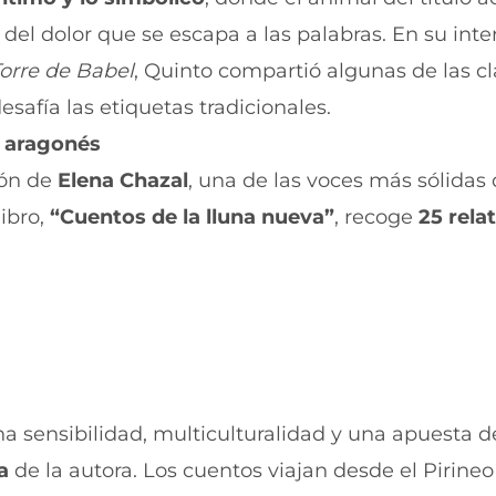
a
v
v
a
del dolor que se escapa a las palabras. En su int
e
v
n
e
Torre de Babel
, Quinto compartió algunas de las c
t
n
esafía las etiquetas tradicionales.
a
t
n
a
n aragonés
a
n
)
a
ión de
Elena Chazal
, una de las voces más sólidas 
)
libro,
“Cuentos de la lluna nueva”
, recoge
25 rela
na sensibilidad, multiculturalidad y una apuesta d
a
de la autora. Los cuentos viajan desde el Pirineo