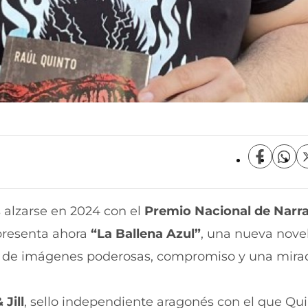
C
C
o
o
m
m
p
p
 alzarse en 2024 con el
Premio Nacional de Narra
a
a
r
r
 presenta ahora
“La Ballena Azul”
, una nueva nove
t
t
i
i
eno de imágenes poderosas, compromiso y una mir
r
r
e
p
n
o
 Jill
, sello independiente aragonés con el que Qu
F
r