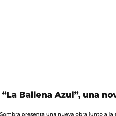
S
a
l
t
o
a
c
o
n
t
e
n
i
d
o
 “La Ballena Azul”, una nov
 Sombra presenta una nueva obra junto a la e