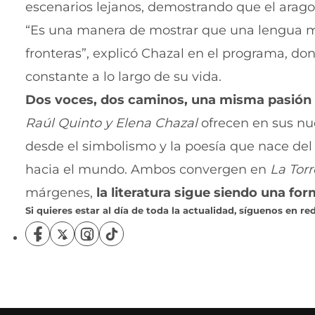
escenarios lejanos, demostrando que el arago
“Es una manera de mostrar que una lengua m
fronteras”, explicó Chazal en el programa, do
constante a lo largo de su vida.
Dos voces, dos caminos, una misma pasión po
Raúl Quinto y Elena Chazal
ofrecen en sus nue
desde el simbolismo y la poesía que nace del tr
hacia el mundo. Ambos convergen en
La Tor
márgenes,
la literatura sigue siendo una fo
Si quieres estar al día de toda la actualidad, síguenos en red
S
S
S
S
í
í
í
í
g
g
g
g
u
u
u
u
e
e
e
e
n
n
n
n