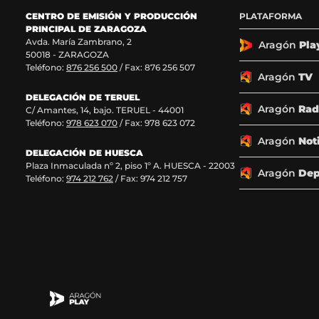
o
o
o
o
CENTRO DE EMISIÓN Y PRODUCCIÓN
PLATAFORMA
s
s
s
s
PRINCIPAL DE ZARAGOZA
e
e
e
e
Avda. María Zambrano, 2
n
n
n
n
Aragón
Pla
50018 - ZARAGOZA
F
X
I
T
Teléfono:
876 256 500
/ Fax: 876 256 507
a
(
n
i
Aragón
TV
c
s
s
k
DELEGACIÓN DE TERUEL
e
e
t
T
Aragón
Rad
C/ Amantes, 14, bajo. TERUEL - 44001
b
a
a
o
Teléfono:
978 623 070
/ Fax: 978 623 072
o
b
g
k
o
r
r
(
Aragón
Not
k
e
a
s
DELEGACIÓN DE HUESCA
Plaza Inmaculada nº 2, piso 1º A. HUESCA - 22003
(
e
m
e
Aragón
Dep
Teléfono:
974 212 762
/ Fax: 974 212 757
s
n
(
a
e
u
s
b
a
n
e
r
b
a
a
e
r
n
b
e
e
u
r
n
e
e
e
u
n
v
e
n
u
a
n
a
n
v
u
n
a
e
n
u