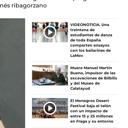
onés ribagorzano
Ú
VIDEONOTICIA. Una
treintena de
L
estudiantes de danza
T
de toda España
I
comparten ensayos
M
con los bailarines de
LaMov
A
S
Muere Manuel Martín
N
Bueno, impulsor de las
O
excavaciones de Bílbilis
T
y del Museo de
I
Calatayud
C
I
El Monegros Desert
Festival baja el telón
A
con un impacto de
S
entre 15 y 25 millones
en Fraga y su entorno