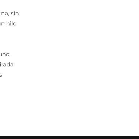
no, sin
n hilo
uno,
mirada
s